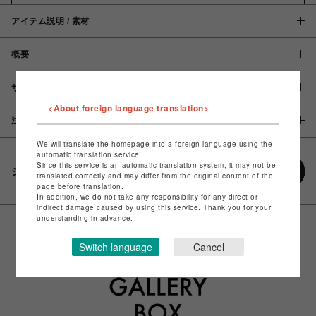
アイテム説明 / 素材
概要
サイズ
<About foreign language translation>
注意事項
We will translate the homepage into a foreign language using the
automatic translation service.
Since this service is an automatic translation system, it may not be
シェアする
translated correctly and may differ from the original content of the
page before translation.
In addition, we do not take any responsibility for any direct or
indirect damage caused by using this service. Thank you for your
understanding in advance.
Switch language
Cancel