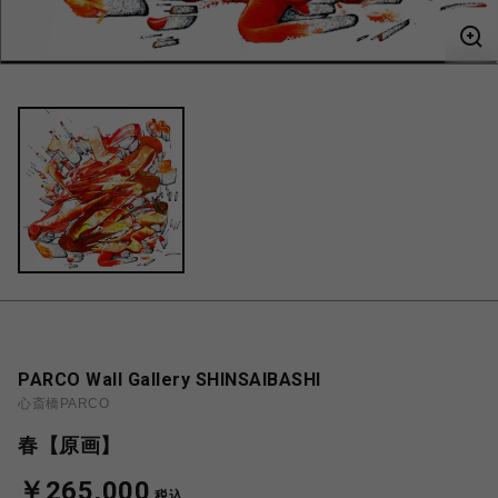
PARCO Wall Gallery SHINSAIBASHI
心斎橋PARCO
春【原画】
￥265,000
税込