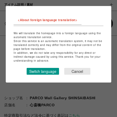
アイテム説明 / 素材
<About foreign language translation>
シェアする
We will translate the homepage into a foreign language using the
automatic translation service.
Since this service is an automatic translation system, it may not be
translated correctly and may differ from the original content of the
page before translation.
In addition, we do not take any responsibility for any direct or
indirect damage caused by using this service. Thank you for your
understanding in advance.
Switch language
Cancel
ショップ名
PARCO Wall Gallery SHINSAIBASHI
店舗名
心斎橋PARCO
特定商取引法など法令に基づく表記は
こちら