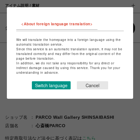
アイテム説明 / 素材
<About foreign language translation>
シェアする
We will translate the homepage into a foreign language using the
automatic translation service.
Since this service is an automatic translation system, it may not be
translated correctly and may differ from the original content of the
page before translation.
In addition, we do not take any responsibility for any direct or
indirect damage caused by using this service. Thank you for your
understanding in advance.
Switch language
Cancel
ショップ名
PARCO Wall Gallery SHINSAIBASHI
店舗名
心斎橋PARCO
特定商取引法など法令に基づく表記は
こちら