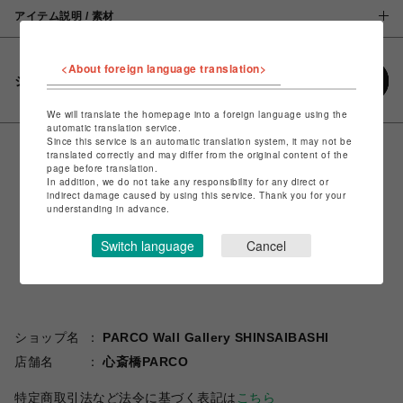
アイテム説明 / 素材
<About foreign language translation>
シェアする
We will translate the homepage into a foreign language using the
automatic translation service.
Since this service is an automatic translation system, it may not be
translated correctly and may differ from the original content of the
page before translation.
In addition, we do not take any responsibility for any direct or
indirect damage caused by using this service. Thank you for your
understanding in advance.
Switch language
Cancel
ショップ名
PARCO Wall Gallery SHINSAIBASHI
店舗名
心斎橋PARCO
特定商取引法など法令に基づく表記は
こちら