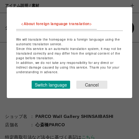
アイテム説明 / 素材
<About foreign language translation>
シェアする
We will translate the homepage into a foreign language using the
automatic translation service.
Since this service is an automatic translation system, it may not be
translated correctly and may differ from the original content of the
page before translation.
In addition, we do not take any responsibility for any direct or
indirect damage caused by using this service. Thank you for your
understanding in advance.
Switch language
Cancel
ショップ名
PARCO Wall Gallery SHINSAIBASHI
店舗名
心斎橋PARCO
特定商取引法など法令に基づく表記は
こちら