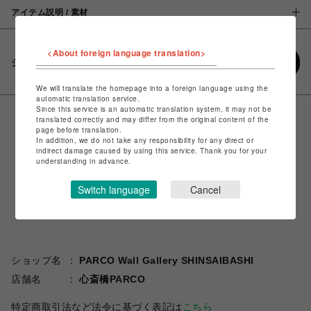
アイテム説明 / 素材
<About foreign language translation>
シェアする
We will translate the homepage into a foreign language using the
automatic translation service.
Since this service is an automatic translation system, it may not be
translated correctly and may differ from the original content of the
page before translation.
In addition, we do not take any responsibility for any direct or
indirect damage caused by using this service. Thank you for your
understanding in advance.
Switch language
Cancel
ショップ名
PARCO Wall Gallery SHINSAIBASHI
店舗名
心斎橋PARCO
特定商取引法など法令に基づく表記は
こちら