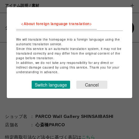
アイテム説明 / 素材
<About foreign language translation>
シェアする
We will translate the homepage into a foreign language using the
automatic translation service.
Since this service is an automatic translation system, it may not be
translated correctly and may differ from the original content of the
page before translation.
In addition, we do not take any responsibility for any direct or
indirect damage caused by using this service. Thank you for your
understanding in advance.
Switch language
Cancel
ショップ名
PARCO Wall Gallery SHINSAIBASHI
店舗名
心斎橋PARCO
特定商取引法など法令に基づく表記は
こちら