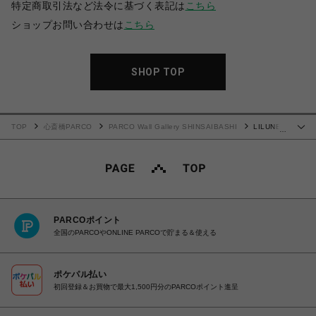
特定商取引法など法令に基づく表記は
こちら
ショップお問い合わせは
こちら
SHOP TOP
TOP
心斎橋PARCO
PARCO Wall Gallery SHINSAIBASHI
LILUNE
…
WORLD×内在する渦 Tシャツ
PARCOポイント
全国のPARCOやONLINE PARCOで貯まる＆使える
ポケパル払い
初回登録＆お買物で最大1,500円分のPARCOポイント進呈