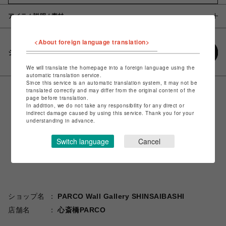
アイテム説明 / 素材
<About foreign language translation>
シェアする
We will translate the homepage into a foreign language using the
automatic translation service.
Since this service is an automatic translation system, it may not be
translated correctly and may differ from the original content of the
page before translation.
In addition, we do not take any responsibility for any direct or
indirect damage caused by using this service. Thank you for your
understanding in advance.
Switch language
Cancel
ショップ名
PARCO Wall Gallery SHINSAIBASHI
店舗名
心斎橋PARCO