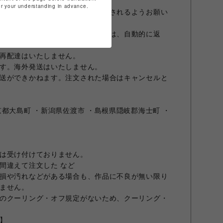
for your understanding in advance.
お客様の責任により必ずお引取りされるようお願い
荷物をお引取りいただけない場合は、自動的に返
再配達はいたしません。
す。海外発送はいたしません。
送ができかねます。注文された場合はキャンセルと
都大島町 ・新潟県佐渡市 ・島根県隠岐郡海士町 ・
は受け付けておりません。
間違えて注文した など
損や汚れなどがある場合も、作品に不良が無い限り
ません。
のクーリング・オフ規定がないため、クーリング・
】