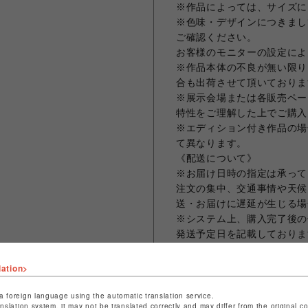
※作品によっては、サイズに
※色味・デザインにつきまし
ご確認ください。
お客様のモニターの設定によ
※作品本体の不良が無い限り
合も出荷させて頂いておりま
※展示会場または各販売ペー
特性をご理解した上でご購入
※エディション付き作品の場
て異なります。
《配送について》
※お届け日時の指定は承って
注文の集中、交通事情や天候
送・お届けに遅延が生じる場
※システム上、購入完了後の
発送予定日を記載しておりま
ご入力ください。
※作品は1点ずつ梱包し発送
lation>
ん。
※複数の作品を1度のご注文
a foreign language using the automatic translation service.
anslation system, it may not be translated correctly and may differ from the original c