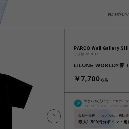
PARCO Wall Gallery SH
心斎橋PARCO
LILUNE WORLD×春
￥7,700
税込
ポケパル払いで
0
〜
0
ポイ
（1P=1円）※キャンペーン分除
会員登録後、ポケパル払い初回登
最大1,500円分ポイント進