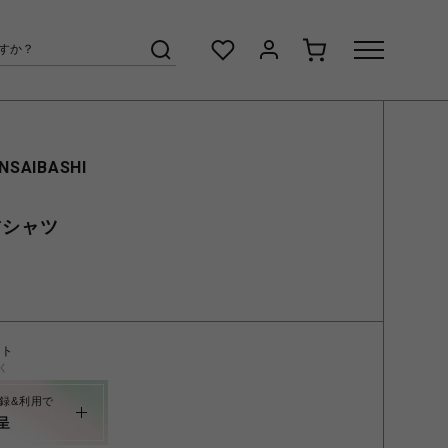
INSAIBASHI
 Tシャツ
ント
く
録&利用で
呈