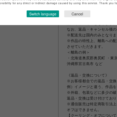
で、ご了承ください。
onsibility for any direct or indirect damage caused by using this service. Thank you 
※ご注文いただいた作品は、
いたします。
Switch language
Cancel
万一、保管期間を超えてもお
品・キャンセルとなります。
なお、返品・キャンセル後の
※配送先は国内のみとなりま
※作品の特性上、離島への配
させていただきます。
＜離島の例＞
・北海道奥尻郡奥尻町 ・東京
沖縄県宮古島市 など
《返品・交換について》
※お客様都合での返品・交換
例）イメージと違う、作品を
※外箱、包装などに多少の破
返品・交換は受け付けており
※通信販売は特定商取引法上
オフはできません。
【クーリング・オフについて