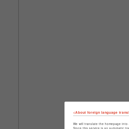
<About foreign language trans
We will translate the homepage into 
Since this service is an automatic tr