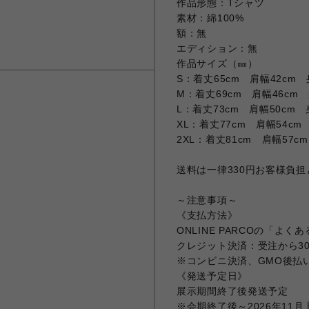
作品形態：Tシャツ
素材：綿100%
額：無
エディション：無
作品サイズ（㎜）
S：着丈65cm 肩幅42cm 
M：着丈69cm 肩幅46cm 
L：着丈73cm 肩幅50cm 
XL：着丈77cm 肩幅54cm
2XL：着丈81cm 肩幅57c
送料は一律330円お客様負
～注意事項～
《支払方法》
ONLINE PARCOの「よ
クレジット決済：受注から3
※コンビニ決済、GMO後払
《発送予定日》
展示期間終了後発送予定
※会期終了後～2026年11