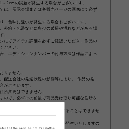
1～2cmの誤差が発生する場合がございます。
ては、展示会場または各販売ページの画像にて必ず
り、色味に違いが発生する場合もございます。
、外箱・包装などに多少の破損や汚れなどがある場
す。
ジにてアイテム詳細を必ずご確認いただき、作品の
ください。
合、エディションナンバーの付与方法は作品によっ
おりません。
、配送会社の発送状況の影響等により、 作品の発
合がございます。
住所変更はできません。
すので、必ずその前後で商品受け取り可能な住所を
を行うため、作品をまとめて発送することはできませ
で決済した際も、作品ごとに送料が発生いたしますの
ontent of the page before translation.