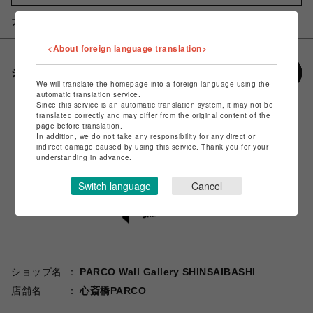
アイテム説明 / 素材
<About foreign language translation>
シェアする
We will translate the homepage into a foreign language using the
automatic translation service.
Since this service is an automatic translation system, it may not be
translated correctly and may differ from the original content of the
page before translation.
In addition, we do not take any responsibility for any direct or
indirect damage caused by using this service. Thank you for your
understanding in advance.
Switch language
Cancel
ショップ名
PARCO Wall Gallery SHINSAIBASHI
店舗名
心斎橋PARCO