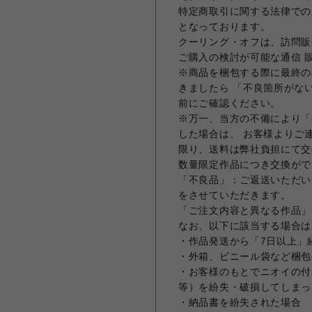
特定商取引に関する法律での
となっております。
クーリング・オフは、訪問販
ご購入の検討が可能な通信 
※商品を梱包する際に最終の
きましたら 「不良箇所がな
前にご確認ください。
※万一、当方の不備により「
した場合は、 お客様よりご
限り、送料は弊社負担にて交
数量限定作品につき交換がで
「不良品」：ご返送いただい
をさせていただきます。
「ご注文内容と異なる作品」
なお、以下に該当する場合は
・作品発送から「7日以上」
・外箱、ビニール袋など梱包
・お客様のもとでニオイの付
等）を紛失・破損してしまっ
・納品書を紛失された場合