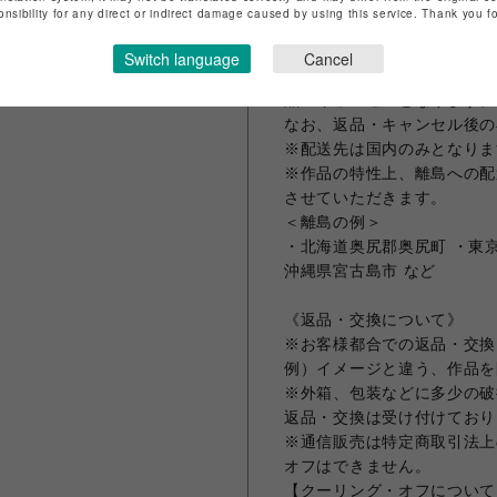
で、ご了承ください。
onsibility for any direct or indirect damage caused by using this service. Thank you 
※ご注文いただいた作品は、
いたします。
Switch language
Cancel
万一、保管期間を超えてもお
品・キャンセルとなります。
なお、返品・キャンセル後の
※配送先は国内のみとなりま
※作品の特性上、離島への配
させていただきます。
＜離島の例＞
・北海道奥尻郡奥尻町 ・東京
沖縄県宮古島市 など
《返品・交換について》
※お客様都合での返品・交換
例）イメージと違う、作品を
※外箱、包装などに多少の破
返品・交換は受け付けており
※通信販売は特定商取引法上
オフはできません。
【クーリング・オフについて