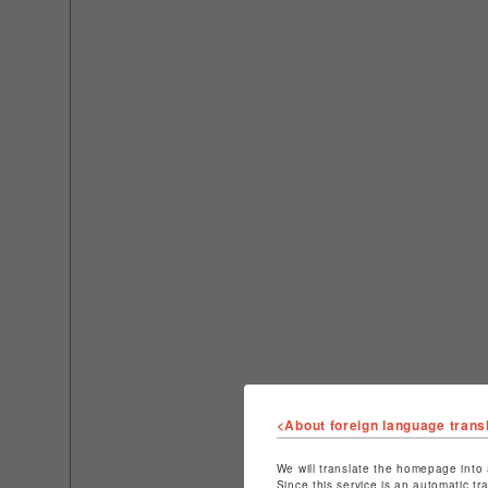
<About foreign language trans
We will translate the homepage into 
Since this service is an automatic tr