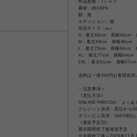
作品形態：Tシャツ
素材：綿100%
額：無
エディション：無
作品サイズ（㎜）
S：着丈65cm 肩幅42cm 
M：着丈69cm 肩幅46cm 
L：着丈73cm 肩幅50cm 
XL：着丈77cm 肩幅54cm
2XL：着丈81cm 肩幅57c
送料は一律330円お客様負
～注意事項～
《支払方法》
ONLINE PARCOの「よ
クレジット決済：受注から3
※コンビニ決済、GMO後払
《発送予定日》
展示期間終了後発送予定
※会期終了後～2026年11