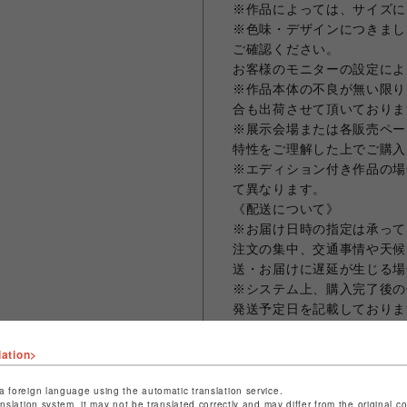
※作品によっては、サイズに
※色味・デザインにつきまし
ご確認ください。
お客様のモニターの設定によ
※作品本体の不良が無い限り
合も出荷させて頂いておりま
※展示会場または各販売ペー
特性をご理解した上でご購入
※エディション付き作品の場
て異なります。
《配送について》
※お届け日時の指定は承って
注文の集中、交通事情や天候
送・お届けに遅延が生じる場
※システム上、購入完了後の
発送予定日を記載しておりま
ご入力ください。
※作品は1点ずつ梱包し発送
lation>
ん。
※複数の作品を1度のご注文
a foreign language using the automatic translation service.
anslation system, it may not be translated correctly and may differ from the original c