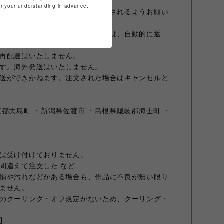
for your understanding in advance.
お客様の責任により必ずお引取りされるようお願い
荷物をお引取りいただけない場合は、自動的に返
再配達はいたしません。
す。海外発送はいたしません。
送ができかねます。注文された場合はキャンセルと
都大島町 ・新潟県佐渡市 ・島根県隠岐郡海士町 ・
は受け付けておりません。
間違えて注文した など
損や汚れなどがある場合も、作品に不良が無い限り
ません。
のクーリング・オフ規定がないため、クーリング・
】