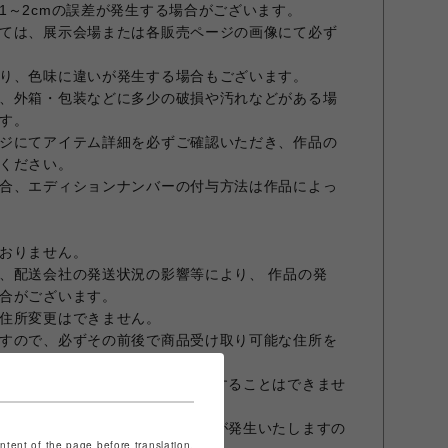
1～2cmの誤差が発生する場合がございます。
ては、展示会場または各販売ページの画像にて必ず
り、色味に違いが発生する場合もございます。
、外箱・包装などに多少の破損や汚れなどがある場
す。
ジにてアイテム詳細を必ずご確認いただき、作品の
ください。
合、エディションナンバーの付与方法は作品によっ
おりません。
、配送会社の発送状況の影響等により、 作品の発
合がございます。
住所変更はできません。
すので、必ずその前後で商品受け取り可能な住所を
を行うため、作品をまとめて発送することはできませ
で決済した際も、作品ごとに送料が発生いたしますの
ontent of the page before translation.