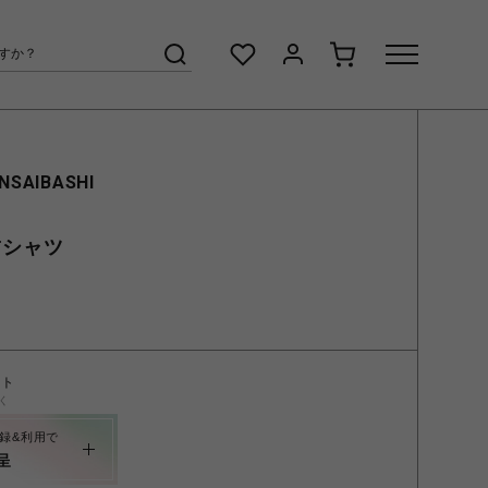
INSAIBASHI
 Tシャツ
ント
く
録&利用で
呈