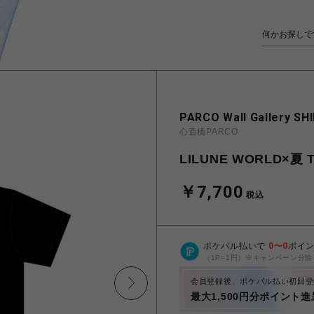
PARCO Wall Gallery SH
心斎橋PARCO
LILUNE WORLD×夏
￥7,700
税込
ポケパル払いで
0
〜
0
ポイ
（1P=1円）※キャンペーン分除
会員登録後、ポケパル払い初回登
最大1,500円分ポイント進