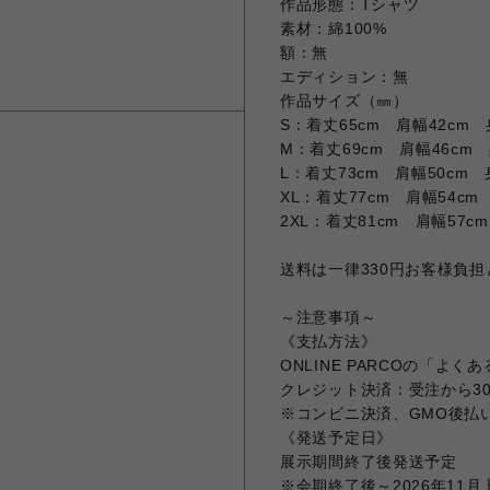
作品形態：Tシャツ
素材：綿100%
額：無
エディション：無
作品サイズ（㎜）
S：着丈65cm 肩幅42cm 
M：着丈69cm 肩幅46cm 
L：着丈73cm 肩幅50cm 
XL：着丈77cm 肩幅54cm
2XL：着丈81cm 肩幅57c
送料は一律330円お客様負
～注意事項～
《支払方法》
ONLINE PARCOの「よ
クレジット決済：受注から3
※コンビニ決済、GMO後払
《発送予定日》
展示期間終了後発送予定
※会期終了後～2026年11