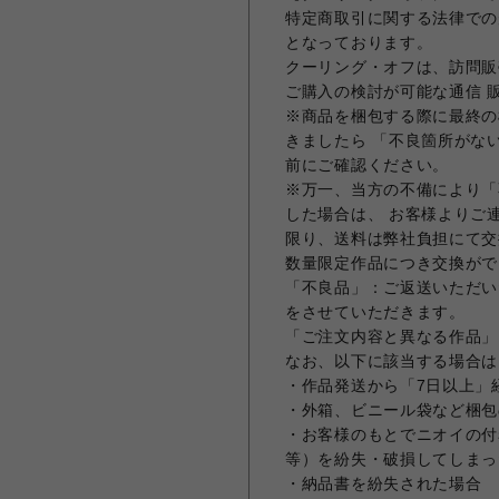
特定商取引に関する法律での
となっております。
クーリング・オフは、訪問販
ご購入の検討が可能な通信 
※商品を梱包する際に最終の
きましたら 「不良箇所がな
前にご確認ください。
※万一、当方の不備により「
した場合は、 お客様よりご
限り、送料は弊社負担にて交
数量限定作品につき交換がで
「不良品」：ご返送いただい
をさせていただきます。
「ご注文内容と異なる作品」
なお、以下に該当する場合は
・作品発送から「7日以上」
・外箱、ビニール袋など梱包
・お客様のもとでニオイの付
等）を紛失・破損してしまっ
・納品書を紛失された場合