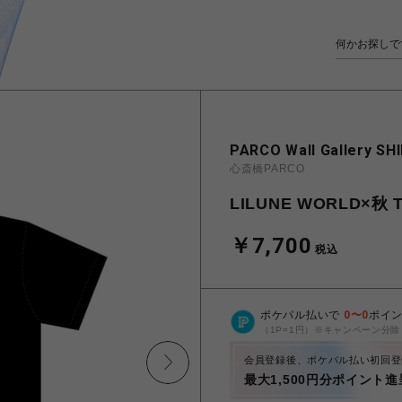
PARCO Wall Gallery SH
心斎橋PARCO
LILUNE WORLD×秋
￥7,700
税込
ポケパル払いで
0
〜
0
ポイ
（1P=1円）※キャンペーン分除
会員登録後、ポケパル払い初回登
最大1,500円分ポイント進