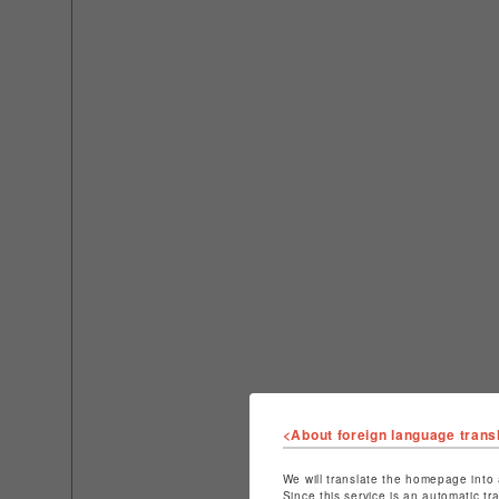
<About foreign language trans
We will translate the homepage into 
Since this service is an automatic tr