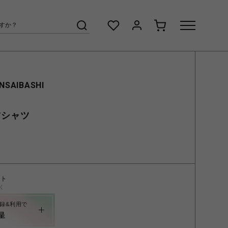
INSAIBASHI
 Tシャツ
ント
く
録&利用で
呈