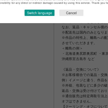
で、ご了承ください。
onsibility for any direct or indirect damage caused by using this service. Thank you 
※ご注文いただいた作品は、
いたします。
Switch language
Cancel
万一、保管期間を超えてもお
品・キャンセルとなります。
なお、返品・キャンセル後の
※配送先は国内のみとなりま
※作品の特性上、離島への配
させていただきます。
＜離島の例＞
・北海道奥尻郡奥尻町 ・東京
沖縄県宮古島市 など
《返品・交換について》
※お客様都合での返品・交換
例）イメージと違う、作品を
※外箱、包装などに多少の破
返品・交換は受け付けており
※通信販売は特定商取引法上
オフはできません。
【クーリング・オフについて