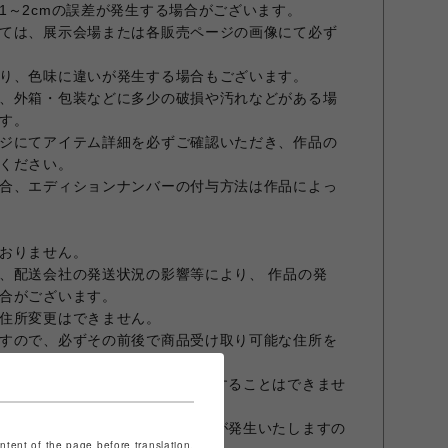
1～2cmの誤差が発生する場合がございます。
ては、展示会場または各販売ページの画像にて必ず
り、色味に違いが発生する場合もございます。
、外箱・包装などに多少の破損や汚れなどがある場
す。
ジにてアイテム詳細を必ずご確認いただき、作品の
ください。
合、エディションナンバーの付与方法は作品によっ
おりません。
、配送会社の発送状況の影響等により、 作品の発
合がございます。
住所変更はできません。
すので、必ずその前後で商品受け取り可能な住所を
を行うため、作品をまとめて発送することはできませ
で決済した際も、作品ごとに送料が発生いたしますの
ontent of the page before translation.