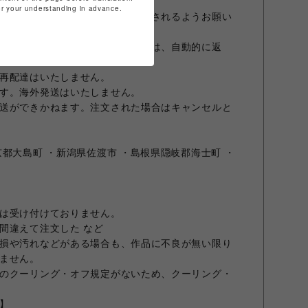
for your understanding in advance.
お客様の責任により必ずお引取りされるようお願い
荷物をお引取りいただけない場合は、自動的に返
再配達はいたしません。
す。海外発送はいたしません。
送ができかねます。注文された場合はキャンセルと
都大島町 ・新潟県佐渡市 ・島根県隠岐郡海士町 ・
は受け付けておりません。
間違えて注文した など
損や汚れなどがある場合も、作品に不良が無い限り
ません。
のクーリング・オフ規定がないため、クーリング・
】