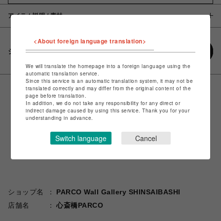
アイテム説明 / 素材
<About foreign language translation>
シェアする
We will translate the homepage into a foreign language using the
automatic translation service.
Since this service is an automatic translation system, it may not be
translated correctly and may differ from the original content of the
page before translation.
In addition, we do not take any responsibility for any direct or
indirect damage caused by using this service. Thank you for your
understanding in advance.
Switch language
Cancel
ショップ名
PARCO Wall Gallery SHINSAIBASHI
店舗名
心斎橋PARCO