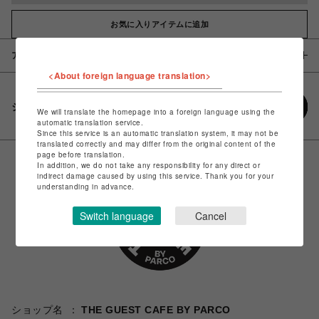
お気に入りアイテムに追加
アイテム説明 / 素材
<About foreign language translation>
シェアする
We will translate the homepage into a foreign language using the
automatic translation service.
Since this service is an automatic translation system, it may not be
translated correctly and may differ from the original content of the
page before translation.
In addition, we do not take any responsibility for any direct or
indirect damage caused by using this service. Thank you for your
understanding in advance.
Switch language
Cancel
ショップ名
THE GUEST CAFE BY PARCO