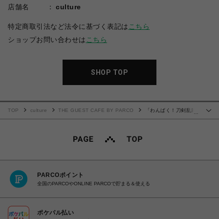
店舗名
culture
特定商取引法など法令に基づく表記は
こちら
ショップお問い合わせは
こちら
SHOP TOP
TOP
culture
THE GUEST CAFE BY PARCO
「わんぱく！刀剣乱舞
…
CAFE」カード入りウエハースコレクトボックス 第２弾 全種セット
PARCOポイント
全国のPARCOやONLINE PARCOで貯まる＆使える
ポケパル払い