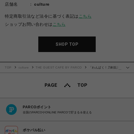
店舗名
culture
特定商取引法など法令に基づく表記は
こちら
ショップお問い合わせは
こちら
SHOP TOP
TOP
culture
THE GUEST CAFE BY PARCO
「わんぱく！刀剣乱舞
…
CAFE」アクリルマグネット 第１弾＜A＞単品
PARCOポイント
全国のPARCOやONLINE PARCOで貯まる＆使える
ポケパル払い