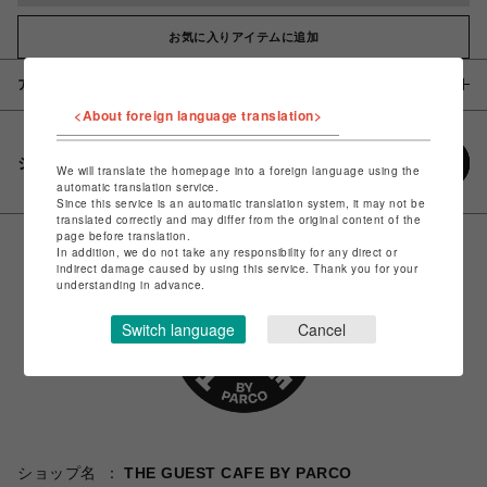
お気に入りアイテムに追加
アイテム説明 / 素材
<About foreign language translation>
シェアする
We will translate the homepage into a foreign language using the
automatic translation service.
Since this service is an automatic translation system, it may not be
translated correctly and may differ from the original content of the
page before translation.
In addition, we do not take any responsibility for any direct or
indirect damage caused by using this service. Thank you for your
understanding in advance.
Switch language
Cancel
ショップ名
THE GUEST CAFE BY PARCO