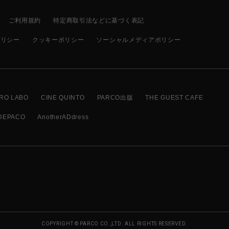
ご利用規約
特定商取引法などに基づく表記
ポリシー
クッキーポリシー
ソーシャルメディアポリシー
RO LABO
CINE QUINTO
PARCO出版
THE GUEST CAFE
DEPACO
AnotherADdress
COPYRIGHT © PARCO CO.,LTD. ALL RIGHTS RESERVED.