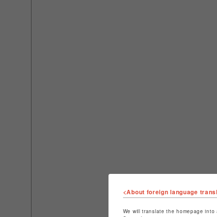
<About foreign language trans
We will translate the homepage into 