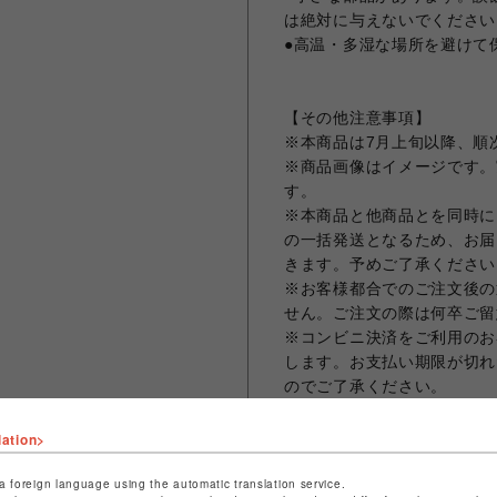
は絶対に与えないでください
●高温・多湿な場所を避けて
【その他注意事項】
※本商品は7月上旬以降、順
※商品画像はイメージです。
す。
※本商品と他商品とを同時に
の一括発送となるため、お届
きます。予めご了承ください
※お客様都合でのご注文後の
せん。ご注文の際は何卒ご留
※コンビニ決済をご利用のお
します。お支払い期限が切れ
のでご了承ください。
※クレジットカード決済の場
まう場合がございますため、
lation>
ット決済をさせていただきま
※お届け日の日時指定は承っ
a foreign language using the automatic translation service.