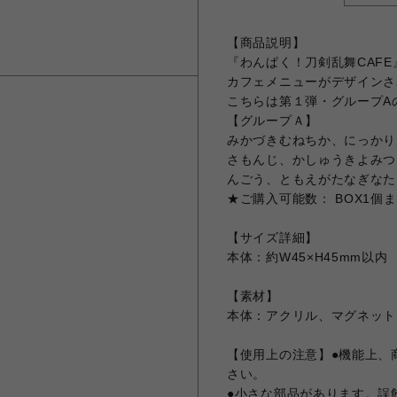
【商品説明】
『わんぱく！刀剣乱舞CAFE
カフェメニューがデザインさ
こちらは第１弾・グループAの
【グループＡ】
みかづきむねちか、にっかり
さもんじ、かしゅうきよみつ
んごう、ともえがたなぎなた
★ご購入可能数： BOX1個
【サイズ詳細】
本体：約W45×H45mm以内
【素材】
本体：アクリル、マグネット
【使用上の注意】●機能上、
さい。
●小さな部品があります。誤