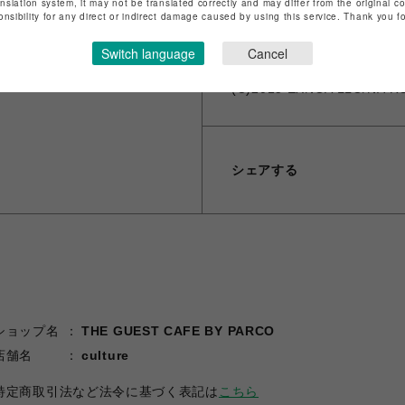
anslation system, it may not be translated correctly and may differ from the original c
※ギフトラッピング、領収書
onsibility for any direct or indirect damage caused by using this service. Thank you 
※海外発送は対応しておりません。 -Th
Switch language
Cancel
(C)2015 EXNOA LLC/NITR
シェアする
ショップ名
THE GUEST CAFE BY PARCO
店舗名
culture
特定商取引法など法令に基づく表記は
こちら