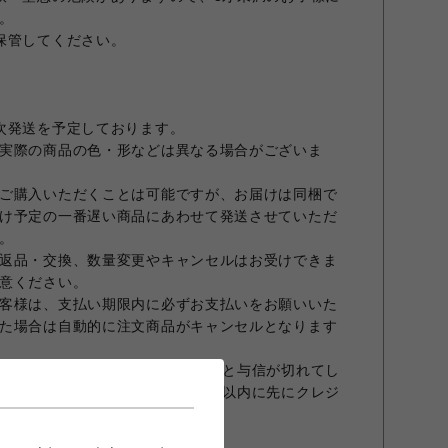
。
保管してください。
次発送を予定しております。
実際の商品の色・形などは異なる場合がございま
ご購入いただくことは可能ですが、お届けは同梱で
け予定の一番遅い商品にあわせて発送させていただ
。
返品・交換、数量変更やキャンセルはお受けできま
意ください。
客様は、支払い期限内に必ずお支払いをお願いいた
た場合は自動的に注文商品がキャンセルとなります
合、オーダーから30日を超えますと与信が切れてし
商品発送前でもオーダーから30日以内に先にクレジ
すこと、予めご了承願います。
ておりません。