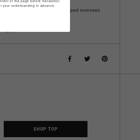
ontent of the page before translation.
発行は承っておりません。
for your understanding in advance.
is item cannot be shipped overseas.
O PLUS
SHOP TOP