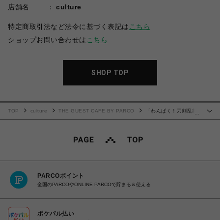
店舗名
culture
特定商取引法など法令に基づく表記は
こちら
ショップお問い合わせは
こちら
SHOP TOP
TOP
culture
THE GUEST CAFE BY PARCO
「わんぱく！刀剣乱舞
…
CAFE」アクリルマグネット 第１弾＜B＞BOXセット
PARCOポイント
全国のPARCOやONLINE PARCOで貯まる＆使える
ポケパル払い