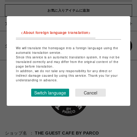
お気に入りアイテムに追加
アイテム説明 / 素材
<About foreign language translation>
シェアする
We will translate the homepage into a foreign language using the
automatic translation service.
Since this service is an automatic translation system, it may not be
translated correctly and may differ from the original content of the
page before translation.
In addition, we do not take any responsibility for any direct or
indirect damage caused by using this service. Thank you for your
understanding in advance.
Switch language
Cancel
ショップ名
THE GUEST CAFE BY PARCO