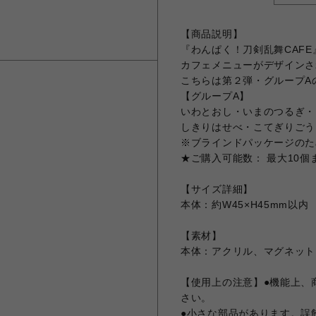
【商品説明】
『わんぱく！刀剣乱舞CAFE
カフェメニューがデザインさ
こちらは第２弾・グループA
【グループA】
いわとおし・いまのつるぎ・
しきりはせべ・こてぎりごう
※ブラインドパッケージのた
★ご購入可能数： 最大10個
【サイズ詳細】
本体：約W45×H45mm以内
【素材】
本体：アクリル、マグネット
【使用上の注意】●機能上、
さい。
●小さな部品があります。誤