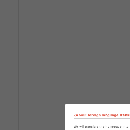
<About foreign language trans
We will translate the homepage into 