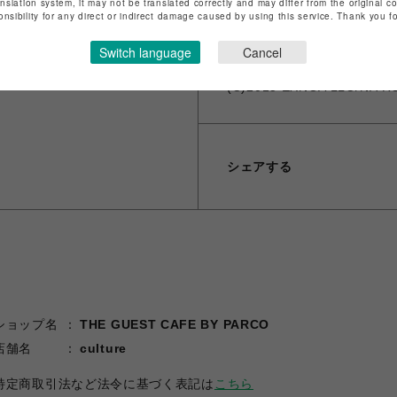
anslation system, it may not be translated correctly and may differ from the original c
※ギフトラッピング、領収書
onsibility for any direct or indirect damage caused by using this service. Thank you 
※海外発送は対応しておりません。 -Th
Switch language
Cancel
(C)2015 EXNOA LLC/NITR
シェアする
ショップ名
THE GUEST CAFE BY PARCO
店舗名
culture
特定商取引法など法令に基づく表記は
こちら