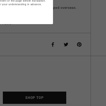
ontent of the page before translation.
発行は承っておりません。
for your understanding in advance.
is item cannot be shipped overseas.
O PLUS
SHOP TOP