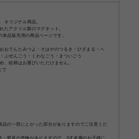
』 オリジナル商品。
れたアクリル製のマグネット。
の単品販売用の商品ページです。
おおでんたみつよ・そはやのつるき・ひざまる・へ
・ぶぜんごう・くわなごう・まついごう
め、絵柄はお選びいただけません。
まで
商品の一部にとがった部分がありますのでご注意くだ
飲・窒息の危険がありますので、3才未満のお子様に