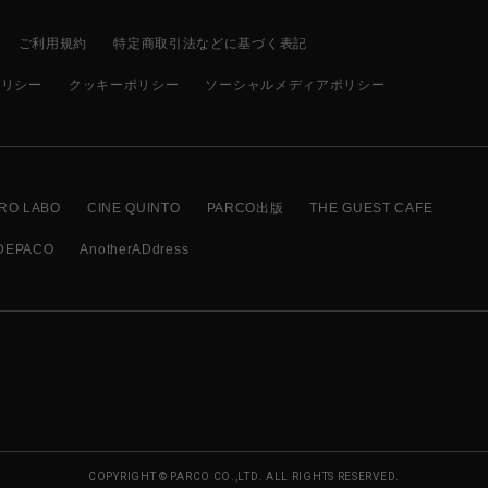
ご利用規約
特定商取引法などに基づく表記
ポリシー
クッキーポリシー
ソーシャルメディアポリシー
RO LABO
CINE QUINTO
PARCO出版
THE GUEST CAFE
DEPACO
AnotherADdress
COPYRIGHT © PARCO CO.,LTD. ALL RIGHTS RESERVED.