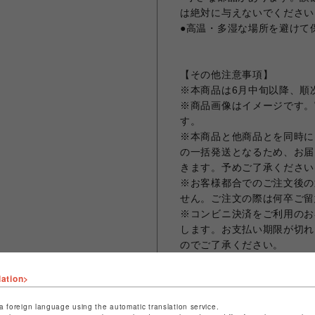
は絶対に与えないでください
●高温・多湿な場所を避けて
【その他注意事項】
※本商品は6月中旬以降、順
※商品画像はイメージです。
す。
※本商品と他商品とを同時に
の一括発送となるため、お届
きます。予めご了承ください
※お客様都合でのご注文後の
せん。ご注文の際は何卒ご留
※コンビニ決済をご利用のお
します。お支払い期限が切れ
のでご了承ください。
※クレジットカード決済の場
まう場合がございますため、
lation>
ット決済をさせていただきま
※お届け日の日時指定は承っ
a foreign language using the automatic translation service.