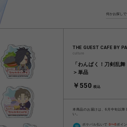
THE GUEST CAFE BY P
culture
「わんぱく！刀剣乱舞 
＞単品
￥550
税込
本商品のお届けは、6月中旬以降
い。
ポケパル払いで
0
〜
0
ポイ