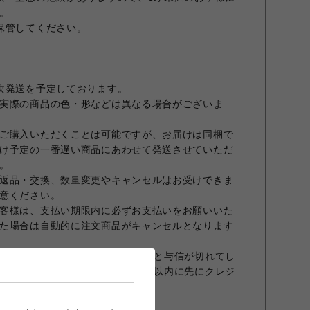
。
保管してください。
次発送を予定しております。
実際の商品の色・形などは異なる場合がございま
ご購入いただくことは可能ですが、お届けは同梱で
け予定の一番遅い商品にあわせて発送させていただ
。
返品・交換、数量変更やキャンセルはお受けできま
意ください。
客様は、支払い期限内に必ずお支払いをお願いいた
た場合は自動的に注文商品がキャンセルとなります
合、オーダーから30日を超えますと与信が切れてし
商品発送前でもオーダーから30日以内に先にクレジ
すこと、予めご了承願います。
ておりません。