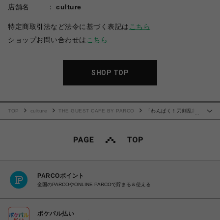
店舗名
culture
特定商取引法など法令に基づく表記は
こちら
ショップお問い合わせは
こちら
SHOP TOP
TOP
culture
THE GUEST CAFE BY PARCO
「わんぱく！刀剣乱舞
…
CAFE」アクリルマグネット 第２弾＜A＞BOXセット
PARCOポイント
全国のPARCOやONLINE PARCOで貯まる＆使える
ポケパル払い