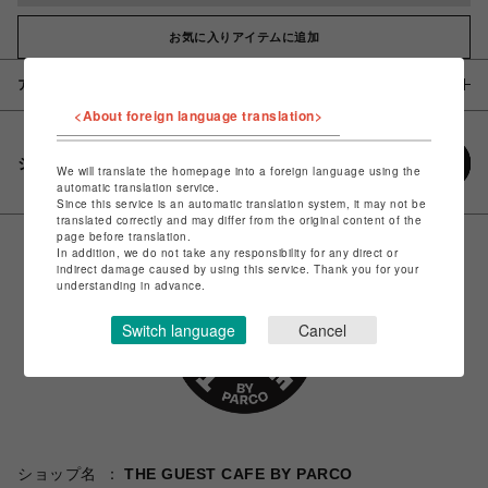
お気に入りアイテムに追加
アイテム説明 / 素材
<About foreign language translation>
シェアする
We will translate the homepage into a foreign language using the
automatic translation service.
Since this service is an automatic translation system, it may not be
translated correctly and may differ from the original content of the
page before translation.
In addition, we do not take any responsibility for any direct or
indirect damage caused by using this service. Thank you for your
understanding in advance.
Switch language
Cancel
ショップ名
THE GUEST CAFE BY PARCO