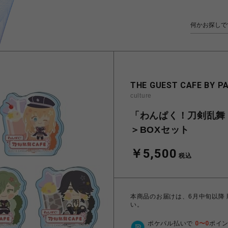
THE GUEST CAFE BY P
culture
「わんぱく！刀剣乱舞 
＞BOXセット
￥5,500
税込
本商品のお届けは、6月中旬以降
い。
ポケパル払いで
0
〜
0
ポイ