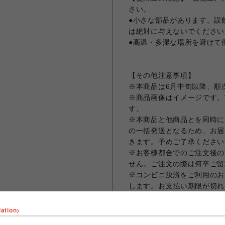
さい。
●小さな部品があります。誤
は絶対に与えないでください
●高温・多湿な場所を避けて
【その他注意事項】
※本商品は6月中旬以降、順
※商品画像はイメージです。
す。
※本商品と他商品とを同時に
の一括発送となるため、お届
きます。予めご了承ください
※お客様都合でのご注文後の
せん。ご注文の際は何卒ご留
※コンビニ決済をご利用のお
します。お支払い期限が切れ
のでご了承ください。
※クレジットカード決済の場
lation>
まう場合がございますため、