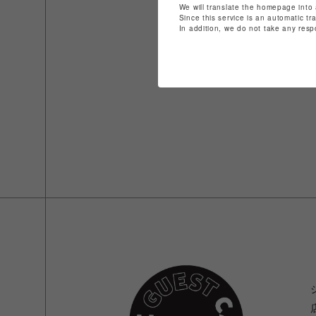
We will translate the homepage into 
Since this service is an automatic tr
In addition, we do not take any resp