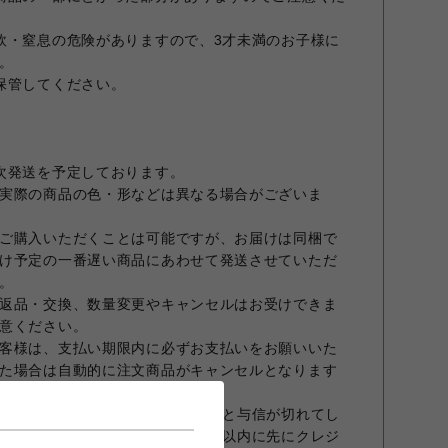
飲・窒息の危険がありますので、3才未満のお子様に
。
保管してください。
次発送を予定しております。
実際の商品の色・形などは異なる場合がございま
ご購入いただくことは可能ですが、お届けは同梱で
け予定の一番遅い商品にあわせて発送させていただ
。
返品・交換、数量変更やキャンセルはお受けできま
意ください。
客様は、支払い期限内に必ずお支払いをお願いいた
た場合は自動的に注文商品がキャンセルとなります
合、オーダーから30日を超えますと与信が切れてし
商品発送前でもオーダーから30日以内に先にクレジ