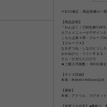
※6/12修正：商品画像の
【商品説明】
『わんぱく！刀剣乱舞CAFE
カフェメニューがデザインさ
こちらは第４弾・グループAの
【グループＡ】
なきぎつね・しなのとうしろ
おかねひら・うぐいすまる・
そん・ひぜんただひろ
★ご購入可能数： BOX1個
【サイズ詳細】
本体：約W45×H45mm以内
【素材】
本体：アクリル、マグネット
【使用上の注意】●機能上、