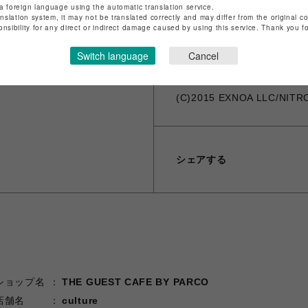
ット決済をさせていただきま
a foreign language using the automatic translation service.
anslation system, it may not be translated correctly and may differ from the original c
※お届け日の日時指定は承っ
onsibility for any direct or indirect damage caused by using this service. Thank you 
※ギフトラッピング、領収書
※海外発送は対応しておりません。 -Th
Switch language
Cancel
(C)2015 EXNOA LLC/NITR
シェアする
ショップ名
THE GUEST CAFE BY PARCO
店舗名
culture