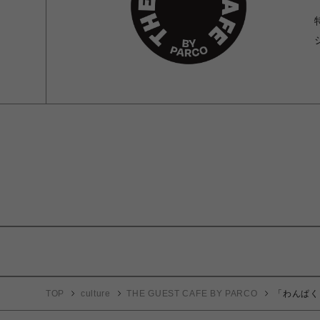
TOP
culture
THE GUEST CAFE BY PARCO
「わんぱく