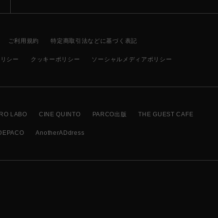
ご利用規約
特定商取引法などに基づく表記
ポリシー
クッキーポリシー
ソーシャルメディアポリシー
RO LABO
CINE QUINTO
PARCO出版
THE GUEST CAFE
DEPACO
AnotherADdress