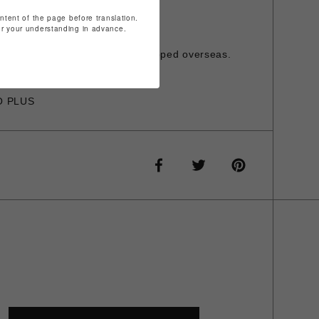
すこと、予めご了承願います。
ontent of the page before translation.
ておりません。
for your understanding in advance.
発行は承っておりません。
is item cannot be shipped overseas.
O PLUS