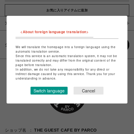
お気に入りアイテムに追加
アイテム説明 / 素材
<About foreign language translation>
シェアする
We will translate the homepage into a foreign language using the
automatic translation service.
Since this service is an automatic translation system, it may not be
translated correctly and may differ from the original content of the
page before translation.
In addition, we do not take any responsibility for any direct or
indirect damage caused by using this service. Thank you for your
understanding in advance.
Switch language
Cancel
ショップ名
THE GUEST CAFE BY PARCO