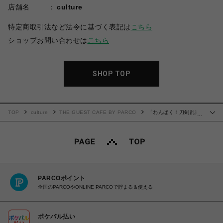
店舗名
culture
特定商取引法など法令に基づく表記は
こちら
ショップお問い合わせは
こちら
SHOP TOP
TOP
culture
THE GUEST CAFE BY PARCO
「わんぱく！刀剣乱舞
…
CAFE」アクリルピック 第１弾＜A＞単品
PARCOポイント
全国のPARCOやONLINE PARCOで貯まる＆使える
ポケパル払い