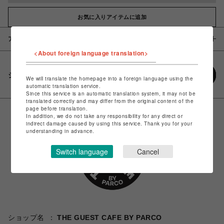
お気に入りアイテムに追加
アイテム説明 / 素材
<About foreign language translation>
シェアする
We will translate the homepage into a foreign language using the
automatic translation service.
Since this service is an automatic translation system, it may not be
translated correctly and may differ from the original content of the
page before translation.
In addition, we do not take any responsibility for any direct or
indirect damage caused by using this service. Thank you for your
understanding in advance.
Switch language
Cancel
ショップ名
THE GUEST CAFE BY PARCO