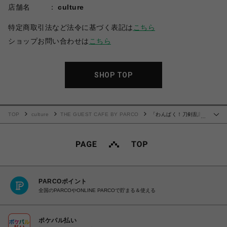
店舗名
culture
特定商取引法など法令に基づく表記は
こちら
ショップお問い合わせは
こちら
SHOP TOP
TOP
culture
THE GUEST CAFE BY PARCO
「わんぱく！刀剣乱舞
…
CAFE」アクリルピック 第１弾＜B＞BOXセット
PARCOポイント
全国のPARCOやONLINE PARCOで貯まる＆使える
ポケパル払い