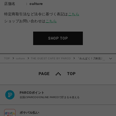
店舗名
culture
特定商取引法など法令に基づく表記は
こちら
ショップお問い合わせは
こちら
SHOP TOP
TOP
culture
THE GUEST CAFE BY PARCO
「わんぱく！刀剣乱舞
…
CAFE」アクリルピック 第３弾＜A＞単品
PARCOポイント
全国のPARCOやONLINE PARCOで貯まる＆使える
ポケパル払い