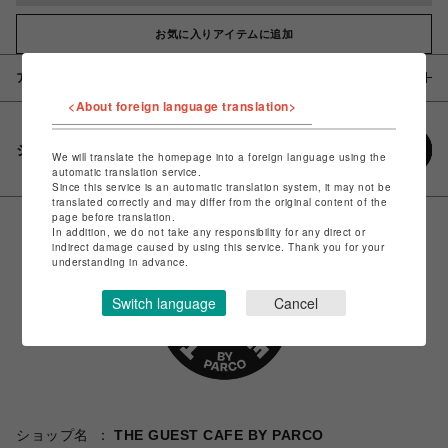
お気に入りアイテムに追加
アイテム説明 / 素材
<About foreign language translation>
シェアする
We will translate the homepage into a foreign language using the
automatic translation service.
Since this service is an automatic translation system, it may not be
translated correctly and may differ from the original content of the
page before translation.
In addition, we do not take any responsibility for any direct or
indirect damage caused by using this service. Thank you for your
understanding in advance.
Switch language
Cancel
ショップ名
THE GUEST CAFE BY PARCO