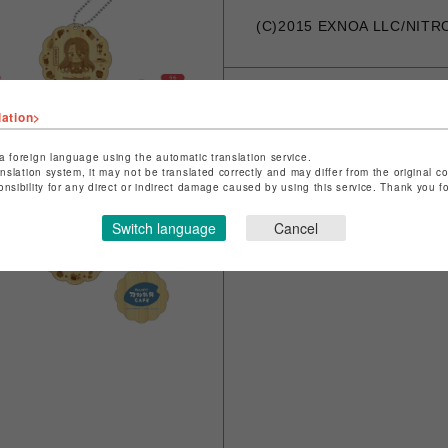
(C)2015 EXNOA LLC/NITR
lation>
シェアする
a foreign language using the automatic translation service.
anslation system, it may not be translated correctly and may differ from the original c
onsibility for any direct or indirect damage caused by using this service. Thank you 
Switch language
Cancel