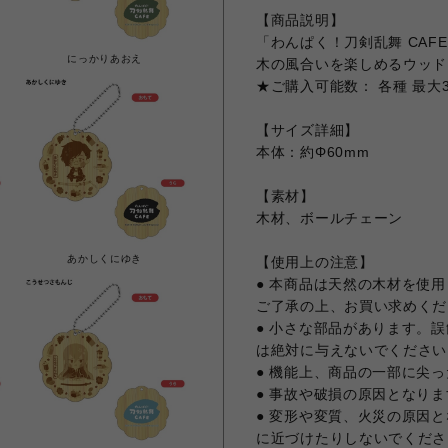
【商品説明】
「わんぱく！刀剣乱舞 CAF
にっかりあおえ
木の風合いを楽しめるウッド
★ご購入可能数： 各種 最大
【サイズ詳細】
本体：約Φ60mm
【素材】
木材、ボールチェーン
あかしくにゆき
【使用上の注意】
● 本商品は天然の木材を使
ご了承の上、お買い求めくだ
● 小さな部品があります。
は絶対に与えないでください
● 機能上、商品の一部に尖
● 事故や破損の原因となり
● 変形や変質、火災の原因
に近づけたりしないでくださ