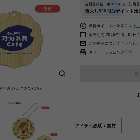
会員登録後、ポケパル払い初回登
最大1,500円分ポイント進
獲得ポイントの確認方法は
販売期間 2025年06月05日 1
この商品について
問い合わ
ギフト：ラッピング不可
販
 第１弾 みかづきむねちか
「わんぱく！刀剣乱舞 
アイテム説明 / 素材