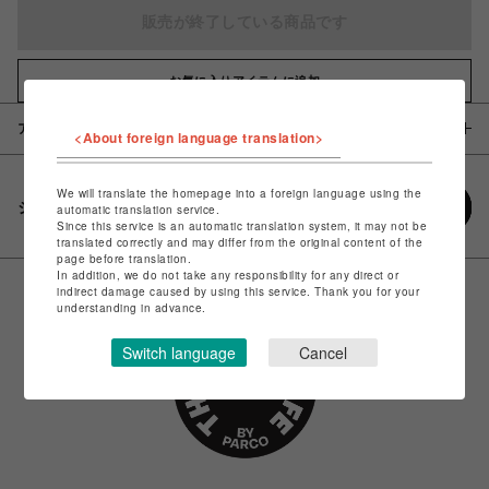
販売が終了している商品です
お気に入りアイテムに追加
アイテム説明 / 素材
<About foreign language translation>
We will translate the homepage into a foreign language using the
シェアする
automatic translation service.
Since this service is an automatic translation system, it may not be
translated correctly and may differ from the original content of the
page before translation.
In addition, we do not take any responsibility for any direct or
indirect damage caused by using this service. Thank you for your
understanding in advance.
Switch language
Cancel