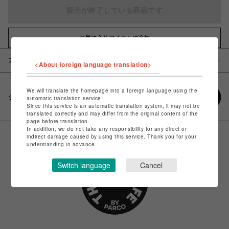
販売が終了している商品です
お気に入りアイテムに追加
アイテム説明 / 素材
<About foreign language translation>
We will translate the homepage into a foreign language using the
シェアする
automatic translation service.
Since this service is an automatic translation system, it may not be
translated correctly and may differ from the original content of the
page before translation.
In addition, we do not take any responsibility for any direct or
indirect damage caused by using this service. Thank you for your
understanding in advance.
Switch language
Cancel