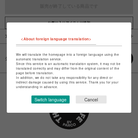
販売が終了している商品です
お気に入りアイテムに追加
アイテム説明 / 素材
<About foreign language translation>
We will translate the homepage into a foreign language using the
シェアする
automatic translation service.
Since this service is an automatic translation system, it may not be
translated correctly and may differ from the original content of the
page before translation.
In addition, we do not take any responsibility for any direct or
indirect damage caused by using this service. Thank you for your
understanding in advance.
Switch language
Cancel