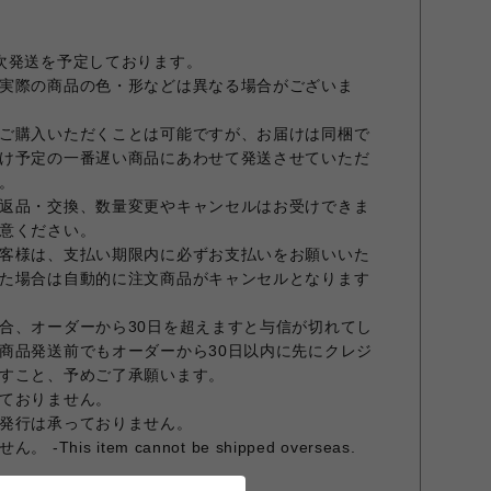
次発送を予定しております。
実際の商品の色・形などは異なる場合がございま
ご購入いただくことは可能ですが、お届けは同梱で
け予定の一番遅い商品にあわせて発送させていただ
。
返品・交換、数量変更やキャンセルはお受けできま
意ください。
客様は、支払い期限内に必ずお支払いをお願いいた
た場合は自動的に注文商品がキャンセルとなります
合、オーダーから30日を超えますと与信が切れてし
商品発送前でもオーダーから30日以内に先にクレジ
すこと、予めご了承願います。
ておりません。
発行は承っておりません。
is item cannot be shipped overseas.