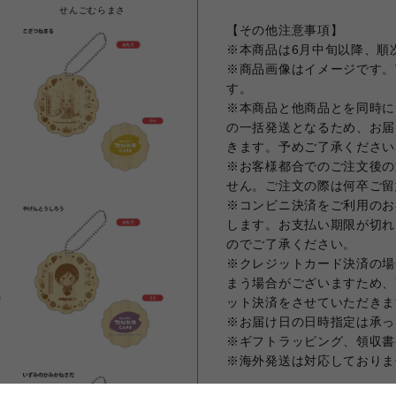
せんごむらまさ
【その他注意事項】
※本商品は6月中旬以降、順
※商品画像はイメージです。
す。
※本商品と他商品とを同時に
の一括発送となるため、お届
きます。予めご了承ください
※お客様都合でのご注文後の
せん。ご注文の際は何卒ご留
※コンビニ決済をご利用のお
します。お支払い期限が切れ
のでご了承ください。
※クレジットカード決済の場
まう場合がございますため、
ット決済をさせていただきま
※お届け日の日時指定は承っ
※ギフトラッピング、領収書
※海外発送は対応しておりません。 -Th