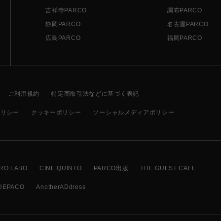
吉祥寺PARCO
調布PARCO
静岡PARCO
名古屋PARCO
広島PARCO
福岡PARCO
ご利用規約
特定商取引法などに基づく表記
ポリシー
クッキーポリシー
ソーシャルメディアポリシー
RO LABO
CINE QUINTO
PARCO出版
THE GUEST CAFE
DEPACO
AnotherADdress