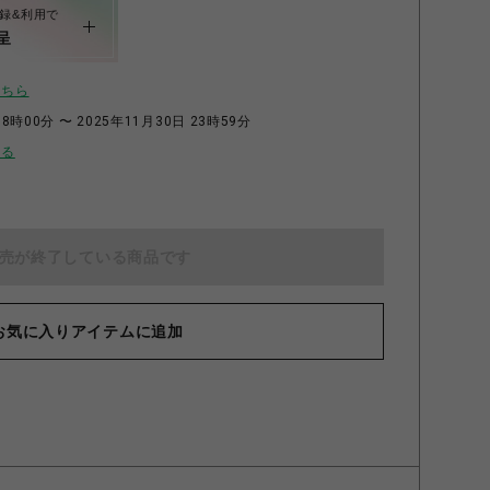
録&利用で
呈
こちら
8時00分 〜 2025年11月30日 23時59分
せる
売が終了している商品です
CAFE」ウッドキーホルダー 第２弾 いしきりまる
お気に入りアイテムに追加