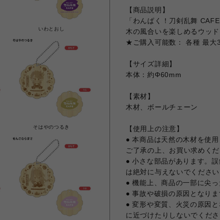
【商品説明】
「わんぱく！刀剣乱舞 CAF
いわとおし
木の風合いを楽しめるウッド
★ご購入可能数： 各種 最大
【サイズ詳細】
本体：約Φ60mm
【素材】
木材、ボールチェーン
そはやのつるき
【使用上の注意】
● 本商品は天然の木材を使
ご了承の上、お買い求めくだ
● 小さな部品があります。
は絶対に与えないでください
● 機能上、商品の一部に尖
● 事故や破損の原因となり
● 変形や変質、火災の原因
に近づけたりしないでくださ