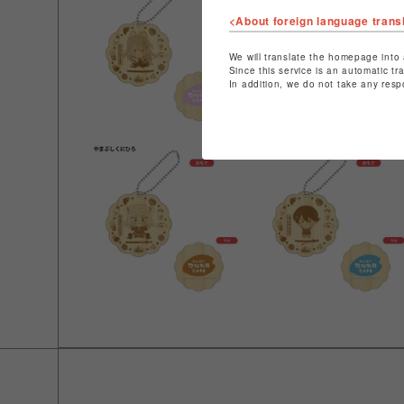
<About foreign language trans
We will translate the homepage into 
Since this service is an automatic tr
In addition, we do not take any resp