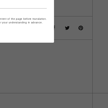
O PLUS
ontent of the page before translation.
for your understanding in advance.