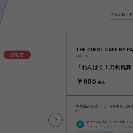
THE GUEST CAFE BY P
culture
「わんぱく！刀剣乱舞 
￥605
税込
本商品のお届けは、6月中旬以降
い。
ポケパル払いで
0
〜
0
ポイ
（1P=1円）※キャンペーン分除