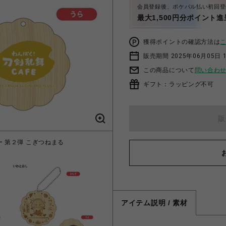
会員登録後、ポケパル払い初回登
最大1,500円分ポイント進
獲得ポイントの確認方法は
販売期間 2025年06月05日 1
この商品について
問い合わ
ギフト：ラッピング不可
販
ー 第２弾 こぎつねまる
「わんぱく！刀剣乱舞 
アイテム説明 / 素材