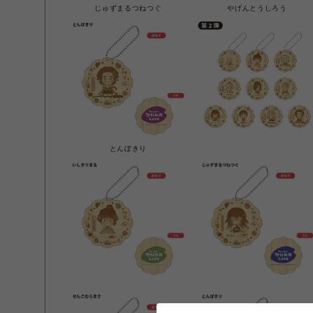
じゅずまるつねつぐ
やげんとうしろう
とんぼきり