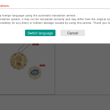
lation>
(C)2015 EXNOA LLC/NITR
a foreign language using the automatic translation service.
anslation system, it may not be translated correctly and may differ from the original c
onsibility for any direct or indirect damage caused by using this service. Thank you 
シェアする
Switch language
Cancel