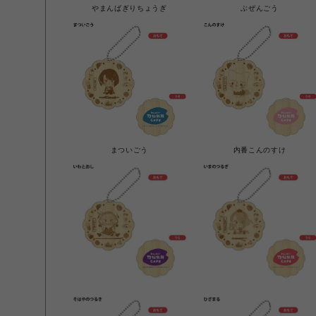
やまんばぎりちょうぎ
ぶぜんごう
まついごう
内番こんのすけ