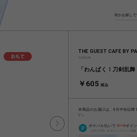
THE GUEST CAFE BY P
culture
「わんぱく！刀剣乱舞 
￥605
税込
本商品のお届けは、6月中旬以降
い。
ポケパル払いで
0
〜
0
ポイ
（1P=1円）※キャンペーン分除