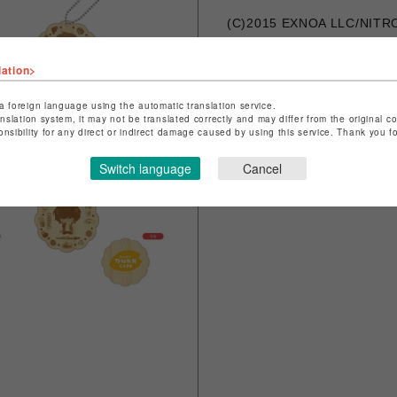
(C)2015 EXNOA LLC/NITR
lation>
シェアする
a foreign language using the automatic translation service.
anslation system, it may not be translated correctly and may differ from the original c
onsibility for any direct or indirect damage caused by using this service. Thank you 
Switch language
Cancel