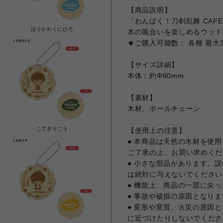
【商品説明】
「わんぱく！刀剣乱舞 CAF
ほりかわくにひろ
木の風合いを楽しめるウッド
★ご購入可能数： 各種 最大
【サイズ詳細】
本体：約Φ60mm
【素材】
木材、ボールチェーン
こてぎりごう
【使用上の注意】
● 本商品は天然の木材を使
ご了承の上、お買い求めくだ
● 小さな部品があります。
は絶対に与えないでください
● 機能上、商品の一部に尖
● 事故や破損の原因となり
● 変形や変質、火災の原因
に近づけたりしないでくださ