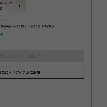
録&利用で
呈
こちら
8時00分 〜 2025年11月30日 23時59分
せる
売が終了している商品です
AFE」ウッドキーホルダー 第２弾 やまぶしくにひろ
お気に入りアイテムに追加