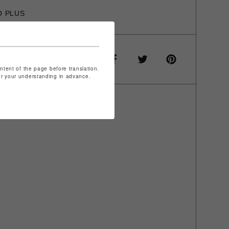
O PLUS
ontent of the page before translation.
for your understanding in advance.