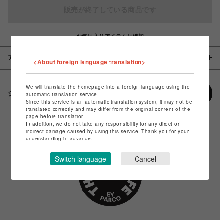
販売が終了している商品です
お気に入りアイテムに追加
アイテム説明 / 素材
<About foreign language translation>
We will translate the homepage into a foreign language using the
シェアする
automatic translation service.
Since this service is an automatic translation system, it may not be
translated correctly and may differ from the original content of the
page before translation.
In addition, we do not take any responsibility for any direct or
indirect damage caused by using this service. Thank you for your
understanding in advance.
Switch language
Cancel