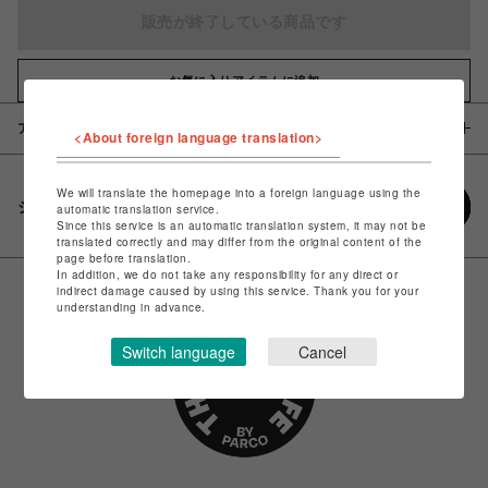
販売が終了している商品です
お気に入りアイテムに追加
アイテム説明 / 素材
<About foreign language translation>
We will translate the homepage into a foreign language using the
シェアする
automatic translation service.
Since this service is an automatic translation system, it may not be
translated correctly and may differ from the original content of the
page before translation.
In addition, we do not take any responsibility for any direct or
indirect damage caused by using this service. Thank you for your
understanding in advance.
Switch language
Cancel