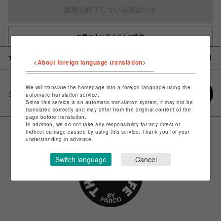
販売が終了している商品です
お気に入りアイテムに追加
アイテム説明 / 素材
<About foreign language translation>
We will translate the homepage into a foreign language using the
シェアする
automatic translation service.
Since this service is an automatic translation system, it may not be
translated correctly and may differ from the original content of the
page before translation.
In addition, we do not take any responsibility for any direct or
indirect damage caused by using this service. Thank you for your
understanding in advance.
Switch language
Cancel