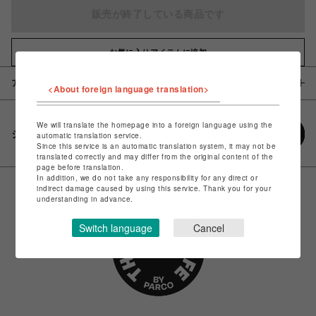
販売が終了している商品です
お気に入りアイテムに追加
アイテム説明 / 素材
<About foreign language translation>
We will translate the homepage into a foreign language using the
シェアする
automatic translation service.
Since this service is an automatic translation system, it may not be
translated correctly and may differ from the original content of the
page before translation.
In addition, we do not take any responsibility for any direct or
indirect damage caused by using this service. Thank you for your
understanding in advance.
Switch language
Cancel