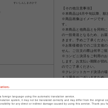
すいしんしまさひで
【その他注意事項】
※本商品は6月中旬以降、順
※商品画像はイメージです。
す。
※本商品と他商品とを同時に
の一括発送となるため、お届
きます。予めご了承ください
※お客様都合でのご注文後の
せん。ご注文の際は何卒ご留
※コンビニ決済をご利用のお
します。お支払い期限が切れ
のでご了承ください。
※クレジットカード決済の場
まう場合がございますため、
ット決済をさせていただきま
lation>
※お届け日の日時指定は承っ
※ギフトラッピング、領収書
a foreign language using the automatic translation service.
※海外発送は対応しておりません。 -Th
anslation system, it may not be translated correctly and may differ from the original c
onsibility for any direct or indirect damage caused by using this service. Thank you 