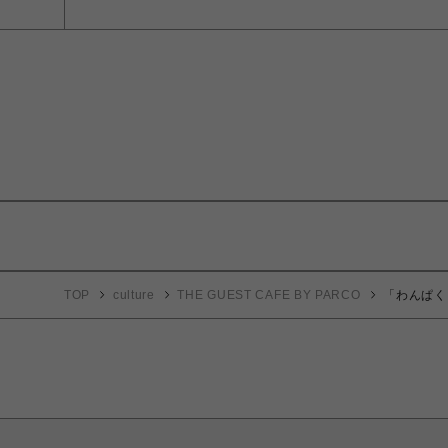
TOP
culture
THE GUEST CAFE BY PARCO
「わんぱく