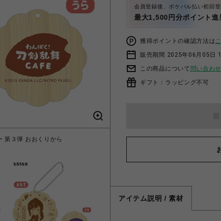
会員登録後、ポケパル払い初回登
最大1,500円分ポイント進
獲得ポイントの確認方法は
販売期間 2025年06月05日 1
この商品について
問い合わ
ギフト：ラッピング不可
販
ー 第３弾 おおくりから
「わんぱく！刀剣乱舞 C
アイテム説明 / 素材