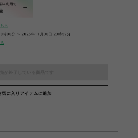
録&利用で
呈
こちら
8時00分 〜 2025年11月30日 23時59分
せる
売が終了している商品です
AFE」ウッドキーホルダー 第３弾 つるまるくになが
お気に入りアイテムに追加