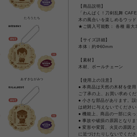
【商品説明】
「わんぱく！刀剣乱舞 CAF
たろうたち
木の風合いを楽しめるウッド
★ご購入可能数： 各種 最大
【サイズ詳細】
本体：約Φ60mm
【素材】
木材、ボールチェーン
あずきながみつ
【使用上の注意】
● 本商品は天然の木材を使
ご了承の上、お買い求めくだ
● 小さな部品があります。
は絶対に与えないでください
● 機能上、商品の一部に尖
● 事故や破損の原因となり
● 変形や変質、火災の原因
に近づけたりしないでくださ