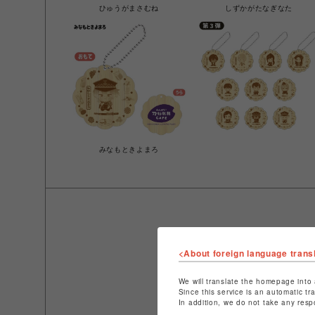
ひゅうがまさむね
しずかがたなぎなた
みなもときよまろ
<About foreign language trans
We will translate the homepage into 
Since this service is an automatic tr
In addition, we do not take any resp