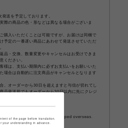
次発送を予定しております。
実際の商品の色・形などは異なる場合がございま
ご購入いただくことは可能ですが、お届けは同梱で
け予定の一番遅い商品にあわせて発送させていただ
。
返品・交換、数量変更やキャンセルはお受けできま
意ください。
客様は、支払い期限内に必ずお支払いをお願いいた
た場合は自動的に注文商品がキャンセルとなります
合、オーダーから30日を超えますと与信が切れてし
商品発送前でもオーダーから30日以内に先にクレジ
すこと、予めご了承願います。
ておりません。
発行は承っておりません。
is item cannot be shipped overseas.
ontent of the page before translation.
for your understanding in advance.