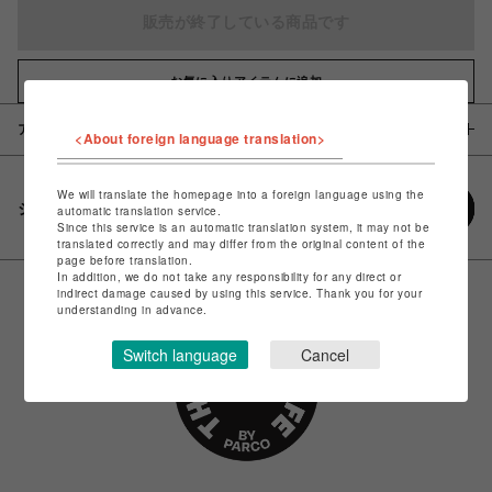
販売が終了している商品です
お気に入りアイテムに追加
アイテム説明 / 素材
<About foreign language translation>
We will translate the homepage into a foreign language using the
シェアする
automatic translation service.
Since this service is an automatic translation system, it may not be
translated correctly and may differ from the original content of the
page before translation.
In addition, we do not take any responsibility for any direct or
indirect damage caused by using this service. Thank you for your
understanding in advance.
Switch language
Cancel