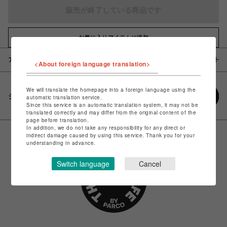
販売が終了している商品です
お気に入りアイテムに追加
アイテム説明 / 素材
<About foreign language translation>
We will translate the homepage into a foreign language using the
シェアする
automatic translation service.
Since this service is an automatic translation system, it may not be
translated correctly and may differ from the original content of the
page before translation.
In addition, we do not take any responsibility for any direct or
indirect damage caused by using this service. Thank you for your
understanding in advance.
Switch language
Cancel