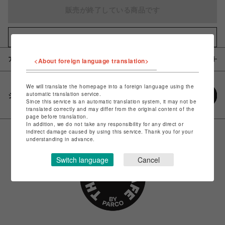
販売が終了している商品です
お気に入りアイテムに追加
アイテム説明 / 素材
<About foreign language translation>
We will translate the homepage into a foreign language using the
automatic translation service.
シェアする
Since this service is an automatic translation system, it may not be
translated correctly and may differ from the original content of the
page before translation.
In addition, we do not take any responsibility for any direct or
indirect damage caused by using this service. Thank you for your
understanding in advance.
Switch language
Cancel