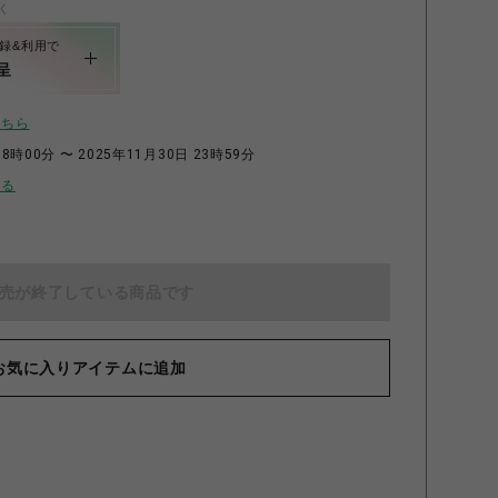
く
録&利用で
呈
こちら
8時00分 〜 2025年11月30日 23時59分
せる
売が終了している商品です
マグネット付きキャンディ缶 第１弾 江雪左文字・宗三左文字・
「わ
小夜左文字
お気に入りアイテムに追加