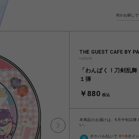
THE GUEST CAFE BY P
culture
「わんぱく！刀剣乱舞 
１弾
￥880
税込
本商品のお届けは、6月中旬以降
い。
ポケパル払いで
0
〜
0
ポイ