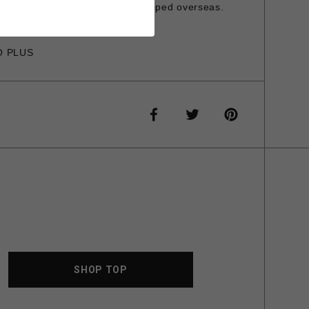
is item cannot be shipped overseas.
O PLUS
SHOP TOP