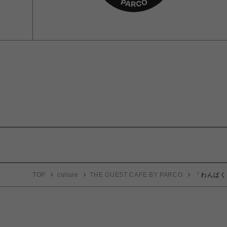
TOP
culture
THE GUEST CAFE BY PARCO
「わんぱく