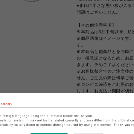
●まれに小さな黒い粒が入る
問題はございません。
【その他注意事項】
※本商品は6月中旬以降、順
※商品画像はイメージです。
す。
※本商品と他商品とを同時に
の一括発送となるため、お届
きます。予めご了承ください
※お客様都合でのご注文後の
せん。ご注文の際は何卒ご留
※コンビニ決済をご利用のお
します。お支払い期限が切れ
のでご了承ください。
lation>
※クレジットカード決済の場
まう場合がございますため、
a foreign language using the automatic translation service.
ット決済をさせていただきま
anslation system, it may not be translated correctly and may differ from the original c
※お届け日の日時指定は承っ
onsibility for any direct or indirect damage caused by using this service. Thank you 
※ギフトラッピング、領収書