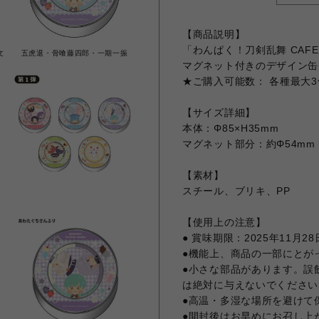
【商品説明】
「わんぱく！刀剣乱舞 CAF
文
五虎退・骨喰藤四郎・一期一振
マグネット付きのデザイン缶
★ご購入可能数： 各種最大
【サイズ詳細】
本体：Φ85×H35mm
マグネット部分：約Φ54mm
【素材】
スチール、ブリキ、PP
【使用上の注意】
● 賞味期限：2025年11月28
●機能上、商品の一部にとが
●小さな部品があります。誤
は絶対に与えないでください
●高温・多湿な場所を避けて
●開封後はお早めにお召し上