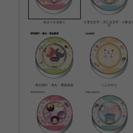
始まりの五振り
江雪左文字・宗三左文字・小夜左
字
明石国行・蛍丸・愛染国俊
こんのすけ