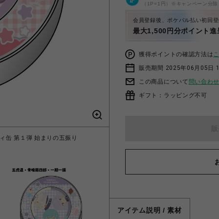
（1P=1円）※キャンペーン分除
会員登録後、ポケパル払い初回登
最大1,500円分ポイント進
獲得ポイントの確認方法は
販売期間 2025年06月05日 1
この商品について
問い合わ
ギフト：ラッピング不可
販
ィ缶 第１弾 始まりの五振り
「わんぱく！刀剣乱舞 CAFE」
アイテム説明 / 素材