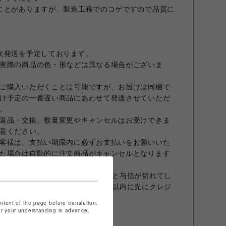
ことがありますが、製造工程でのコゲですので品質に
次発送を予定しております。
実際の商品の色・形などは異なる場合がございま
ご購入いただくことは可能ですが、お届けは同梱で
け予定の一番遅い商品にあわせて発送させていただ
。
返品・交換、数量変更やキャンセルはお受けできま
意ください。
客様は、支払い期限内に必ずお支払いをお願いいた
た場合は自動的に注文商品がキャンセルとなります
合、オーダーから30日を超えますと与信が切れてし
商品発送前でもオーダーから30日以内に先にクレジ
すこと、予めご了承願います。
ontent of the page before translation.
ておりません。
for your understanding in advance.
発行は承っておりません。