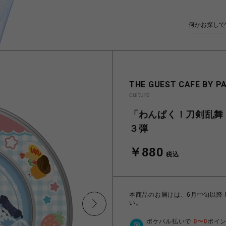
THE GUEST CAFE BY P
culture
「わんぱく！刀剣乱舞 
３弾
￥880
税込
本商品のお届けは、6月中旬以降
い。
ポケパル払いで
0
〜
0
ポイ