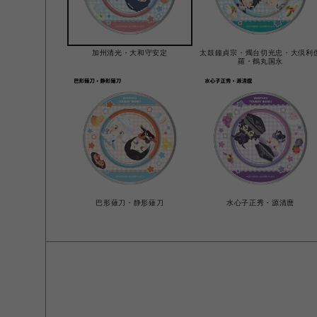
加州清光・大和守安定
太鼓鐘貞宗・燭台切光忠・大倶利
羅・鶴丸国永
巴形薙刀・静形薙刀
水心子正秀・源清麿