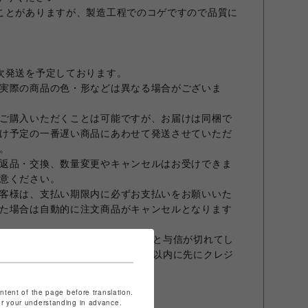
ことがありますが、製造工程でのコゲですので品質に
次発送を予定しております。
実際の商品の色・形などは異なる場合がございま
ご購入いただくことは可能ですが、お届けは同梱で
け予定の一番遅い商品にあわせて発送させていただ
。
返品・交換、数量変更やキャンセルはお受けできま
意ください。
客様は、支払い期限内に必ずお支払いをお願いいた
た場合は自動的に注文商品がキャンセルとなります
合、オーダーから30日を超えますと与信が切れてし
商品発送前でもオーダーから30日以内に先にクレジ
すこと、予めご了承願います。
ておりません。
ontent of the page before translation.
発行は承っておりません。
for your understanding in advance.