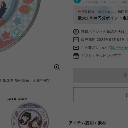
（1P=1円）※キャンペーン分除
会員登録後、ポケパル払い初回登
最大1,500円分ポイント進
獲得ポイントの確認方法は
販売期間 2025年06月05日 1
この商品について
問い合わ
ギフト：ラッピング不可
販
缶 第３弾 加州清光・大和守安定
「わんぱく！刀剣乱舞 CAFE」
アイテム説明 / 素材