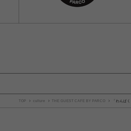
TOP
culture
THE GUEST CAFE BY PARCO
「わんぱく