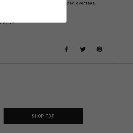
is item cannot be shipped overseas.
O PLUS
SHOP TOP