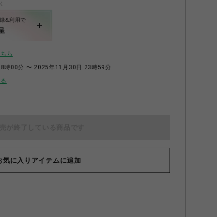
く
録&利用で
呈
こちら
8時00分 〜 2025年11月30日 23時59分
せる
売が終了している商品です
マグネット付きキャンディ缶 第３弾 太鼓鐘貞宗・燭台切光忠・
「
大倶利伽羅・鶴丸国永
お気に入りアイテムに追加