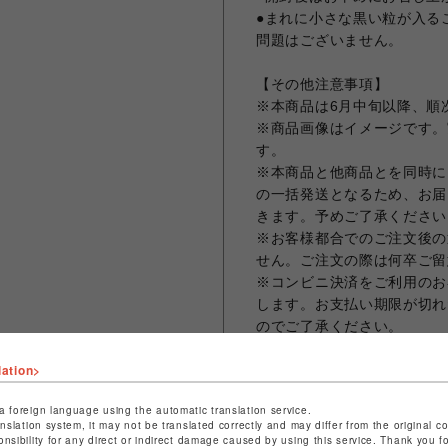
●まれに小さな黒い粒が入る
問題はございません。
【その他注意事項】
※本商品は6月中旬以降、順
※商品画像はイメージです。
す。
※本商品と他商品とを同時に
の一括発送となるため、お届
きます。予めご了承ください
※お客様都合でのご注文後の
せん。ご注文の際は何卒ご留
※コンビニ決済をご利用のお
します。お支払い期限が切れ
のでご了承ください。
※クレジットカード決済の場
lation>
まう場合がございますため、
ット決済をさせていただきま
a foreign language using the automatic translation service.
※お届け日の日時指定は承っ
anslation system, it may not be translated correctly and may differ from the original c
※ギフトラッピング、領収書
onsibility for any direct or indirect damage caused by using this service. Thank you 