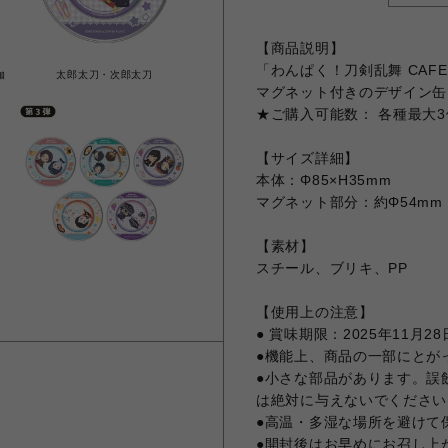
【商品説明】
「わんぱく！刀剣乱舞 CAF
伽
太郎太刀・次郎太刀
マグネット付きのデザイン缶
★ご購入可能数： 各種最大
【サイズ詳細】
本体：Φ85×H35mm
マグネット部分：約Φ54mm
【素材】
スチール、ブリキ、PP
【使用上の注意】
● 賞味期限：2025年11月28
●機能上、商品の一部にとが
●小さな部品があります。誤
は絶対に与えないでください
●高温・多湿な場所を避けて
●開封後はお早めにお召し上