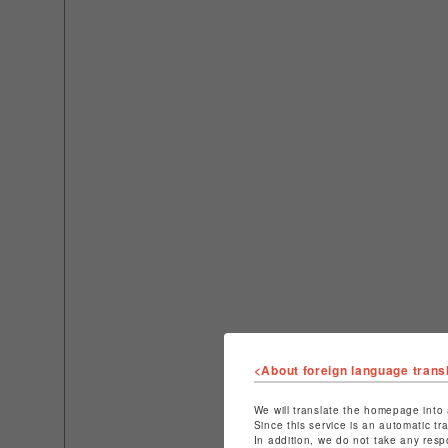
<About foreign language trans
We will translate the homepage into 
Since this service is an automatic tr
In addition, we do not take any resp