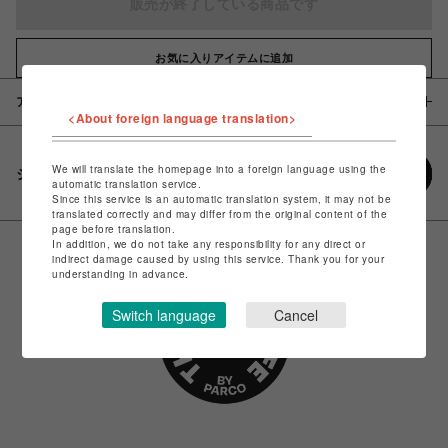
販売が終了している商品です
お気に入りアイテムに追加
アイテム説明 / 素材
<About foreign language translation>
We will translate the homepage into a foreign language using the
シェアする
automatic translation service.
Since this service is an automatic translation system, it may not be
translated correctly and may differ from the original content of the
page before translation.
In addition, we do not take any responsibility for any direct or
indirect damage caused by using this service. Thank you for your
understanding in advance.
Switch language
Cancel