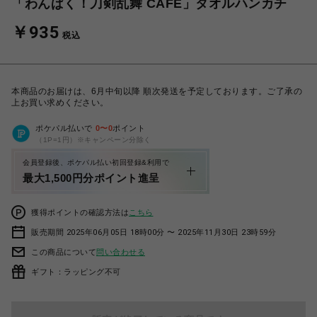
「わんぱく！刀剣乱舞 CAFE」タオルハンカチ
￥935
税込
本商品のお届けは、6月中旬以降 順次発送を予定しております。ご了承の
上お買い求めください。
ポケパル払いで
0
〜
0
ポイント
（1P=1円）※キャンペーン分除く
会員登録後、ポケパル払い初回登録&利用で
最大1,500円分ポイント進呈
獲得ポイントの確認方法は
こちら
販売期間 2025年06月05日 18時00分 〜 2025年11月30日 23時59分
この商品について
問い合わせる
ギフト：ラッピング不可