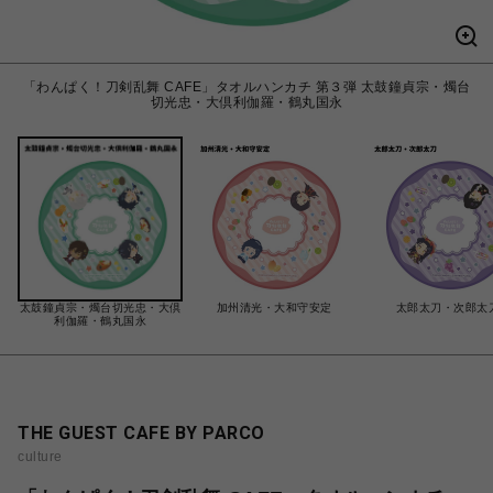
「わんぱく！刀剣乱舞 CAFE」タオルハンカチ 第３弾 太鼓鐘貞宗・燭台
切光忠・大倶利伽羅・鶴丸国永
太鼓鐘貞宗・燭台切光忠・大倶
加州清光・大和守安定
太郎太刀・次郎太
利伽羅・鶴丸国永
THE GUEST CAFE BY PARCO
culture