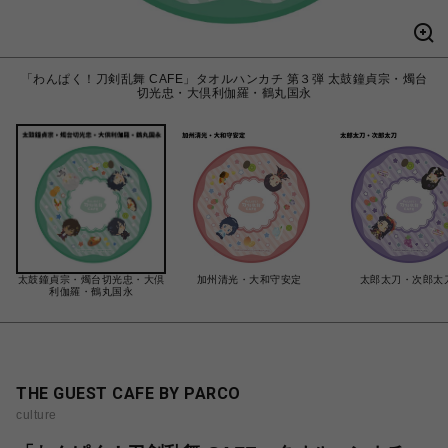
「わんぱく！刀剣乱舞 CAFE」タオルハンカチ 第３弾 太鼓鐘貞宗・燭台
切光忠・大倶利伽羅・鶴丸国永
太鼓鐘貞宗・燭台切光忠・大倶
加州清光・大和守安定
太郎太刀・次郎太
利伽羅・鶴丸国永
THE GUEST CAFE BY PARCO
culture