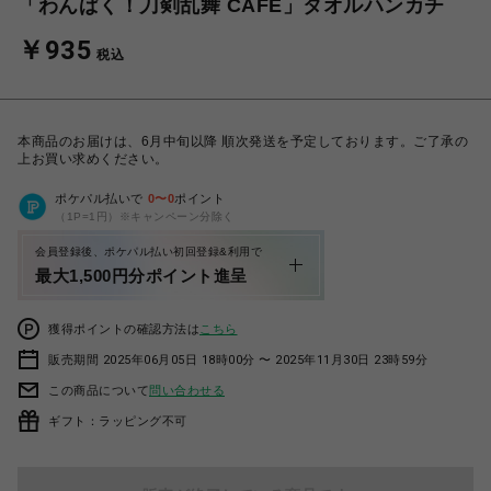
「わんぱく！刀剣乱舞 CAFE」タオルハンカチ
￥935
税込
本商品のお届けは、6月中旬以降 順次発送を予定しております。ご了承の
上お買い求めください。
ポケパル払いで
0
〜
0
ポイント
（1P=1円）※キャンペーン分除く
会員登録後、ポケパル払い初回登録&利用で
最大1,500円分ポイント進呈
獲得ポイントの確認方法は
こちら
販売期間 2025年06月05日 18時00分 〜 2025年11月30日 23時59分
この商品について
問い合わせる
ギフト：ラッピング不可