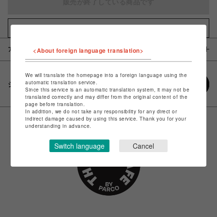
販売が終了している商品です
お気に入りアイテムに追加
アイテム説明 / 素材
<About foreign language translation>
We will translate the homepage into a foreign language using the
automatic translation service.
シェアする
Since this service is an automatic translation system, it may not be
translated correctly and may differ from the original content of the
page before translation.
In addition, we do not take any responsibility for any direct or
indirect damage caused by using this service. Thank you for your
understanding in advance.
Switch language
Cancel