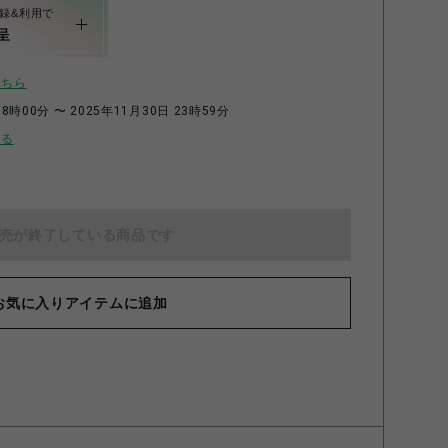
録&利用で
呈
こちら
8時00分 〜 2025年11月30日 23時59分
せる
売が終了している商品です
乱舞 CAFE」タオルハンカチ 大包平・鶯丸
お気に入りアイテムに追加