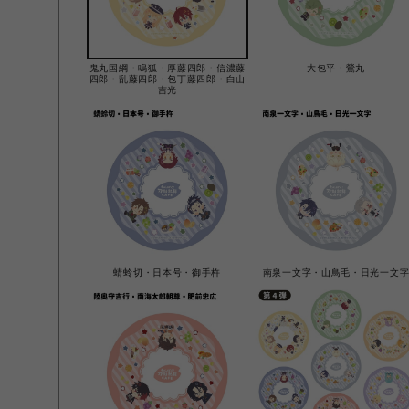
鬼丸国綱・鳴狐・厚藤四郎・信濃藤
大包平・鶯丸
四郎・乱藤四郎・包丁藤四郎・白山
吉光
蜻蛉切・日本号・御手杵
南泉一文字・山鳥毛・日光一文