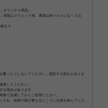
E」オリジナル商品。
。表面はスウェット地、裏面は綿パイルになってお
3個まで
顔を覆ったりしないでください。窒息する恐れがありま
を使用してください。
ちする場合があります。
は単独で洗濯してからご使用ください。
袋に入れ、絵柄の面が重なるところに台紙を挟んでくだ