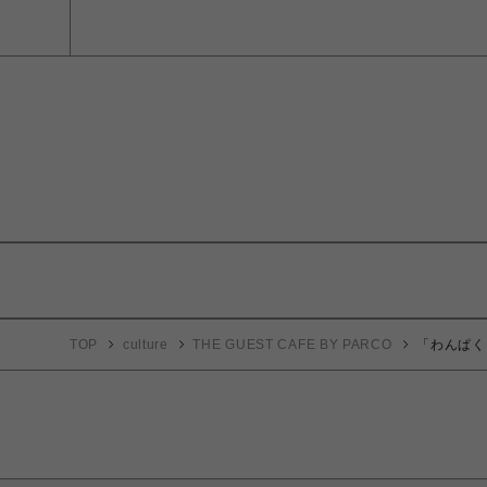
TOP
culture
THE GUEST CAFE BY PARCO
「わんぱく