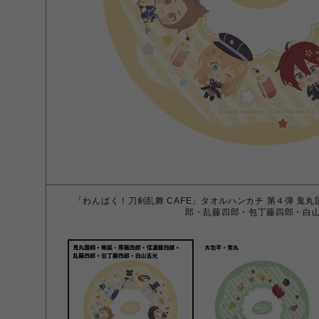
「わんぱく！刀剣乱舞 CAFE」タオルハンカチ 第４弾 鬼
郎・乱藤四郎・包丁藤四郎・白