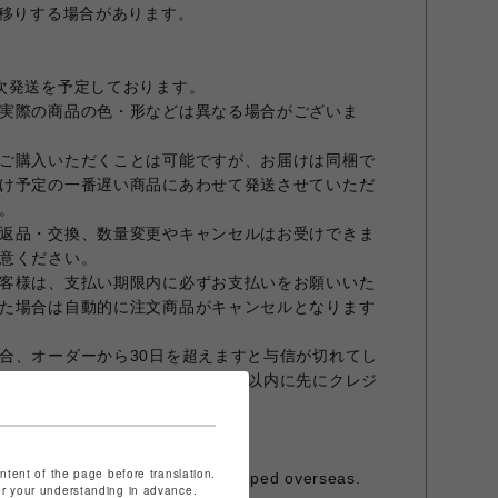
色移りする場合があります。
次発送を予定しております。
実際の商品の色・形などは異なる場合がございま
ご購入いただくことは可能ですが、お届けは同梱で
け予定の一番遅い商品にあわせて発送させていただ
。
返品・交換、数量変更やキャンセルはお受けできま
意ください。
客様は、支払い期限内に必ずお支払いをお願いいた
た場合は自動的に注文商品がキャンセルとなります
合、オーダーから30日を超えますと与信が切れてし
商品発送前でもオーダーから30日以内に先にクレジ
すこと、予めご了承願います。
ておりません。
発行は承っておりません。
ontent of the page before translation.
is item cannot be shipped overseas.
for your understanding in advance.