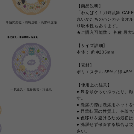
【商品説明】
「わんぱく！刀剣乱舞 CAF
丸いかたちのハンカチタオル
蜂須賀虎徹・浦島虎徹・長曽祢虎徹
り吸水性もあります。
★ご購入可能数： 各種 最大
【サイズ詳細】
本体： 約Φ205mm
【素材】
ポリエステル 55%／綿 45%
【使用上の注意】
字
千代金丸・北谷菜切・治金丸
● 袋を頭からかぶったり、
す。
● 洗濯の際は洗濯用ネット
● 昇華転写の性質上、色落
● 色移りを避けるため最初
● 洗濯せず保管する場合は
さい。