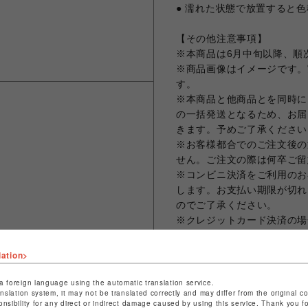
● 濡れた状態で放置すると
【その他注意事項】
※本商品は6月中旬以降、順
※商品画像はイメージです。
す。
※本商品と他商品とを同時に
の一括発送となるため、お届
きます。予めご了承ください
※お客様都合でのご注文後の
せん。ご注文の際は何卒ご留
※コンビニ決済をご利用のお
します。お支払い期限が切れ
のでご了承ください。
※クレジットカード決済の場
まう場合がございますため、
ット決済をさせていただきま
lation>
※お届け日の日時指定は承っ
※ギフトラッピング、領収書
a foreign language using the automatic translation service.
anslation system, it may not be translated correctly and may differ from the original c
※海外発送は対応しておりません。 -Th
onsibility for any direct or indirect damage caused by using this service. Thank you 