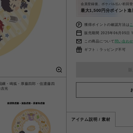
会員登録後、ポケパル払い初回登
最大1,500円分ポイント進
獲得ポイントの確認方法は
販売期間 2025年06月05日 1
この商品について
問い合わ
ギフト：ラッピング不可
販
丸国綱・鳴狐・厚藤四郎・信濃藤四
「わんぱく！刀剣
山吉光
アイテム説明 / 素材