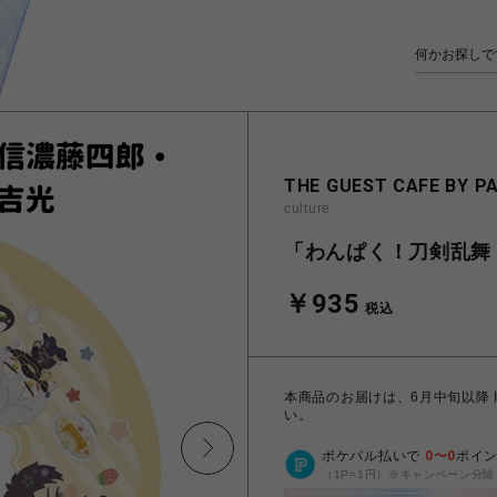
THE GUEST CAFE BY P
culture
「わんぱく！刀剣乱舞 
￥935
税込
本商品のお届けは、6月中旬以降
い。
ポケパル払いで
0
〜
0
ポイ
（1P=1円）※キャンペーン分除