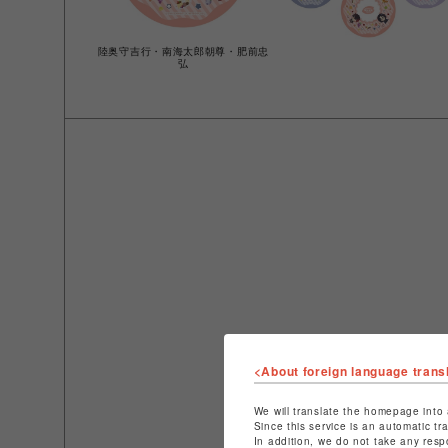
陸奥守吉行・南海太郎朝尊・肥前忠
弘
<About foreign language trans
We will translate the homepage into 
Since this service is an automatic tr
In addition, we do not take any resp