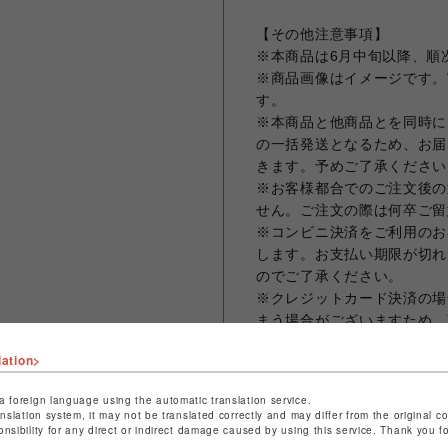
【その他注意事項】
※本商品は6月中旬以降、順
※商品画像はイメージです。
す。
※本商品と他商品とを同時に
の一括発送となるため、お届
きます。予めご了承ください
※お客様都合でのご注文後の
せん。ご注文の際は何卒ご留
※コンビニ決済をご利用のお
します。お支払い期限が切れ
のでご了承ください。
※クレジットカード決済の場
まう場合がございますため、
ット決済をさせていただきま
lation>
※お届け日の日時指定は承っ
※ギフトラッピング、領収書
a foreign language using the automatic translation service.
※海外発送は対応しておりません。 -Th
anslation system, it may not be translated correctly and may differ from the original c
onsibility for any direct or indirect damage caused by using this service. Thank you 