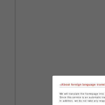
<About foreign language trans
We will translate the homepage into 
Since this service is an automatic tr
In addition, we do not take any resp