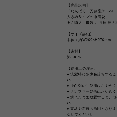
【商品説明】
「わんぱく！刀剣乱舞 CAF
大きめサイズの巾着袋。
★ご購入可能数： 各種 最大
【サイズ詳細】
本体：約W200×H270mm
【素材】
綿100％
【使用上の注意】
● 洗濯時に多少色落ちする
い
● 漂白剤のご使用はおやめ
● タンブラー乾燥はおやめ
● 濡れたまま放置すると、
い
● 事故や変質の原因となり
ないでください