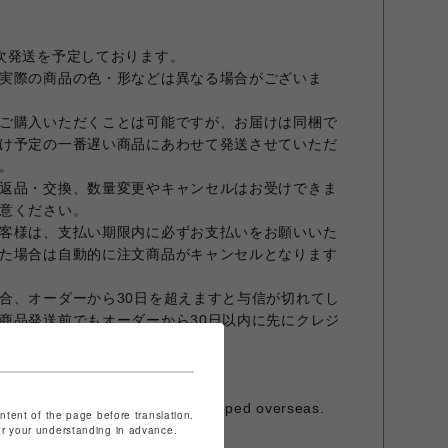
次発送を予定しております。
実際の商品の色・形などは異なる場合がございま
ご購入いただくことは可能ですが、お届けは同梱で
け予定の一番遅い商品にあわせて発送させていただ
。
返品・交換、数量変更やキャンセルはお受けできま
意ください。
客様は、支払い期限内に必ずお支払いをお願いいた
た場合は自動的に注文商品がキャンセルとなります
合、オーダーから30日を超えますと与信が切れてし
商品発送前でもオーダーから30日以内に先にクレジ
すこと、予めご了承願います。
ておりません。
発行は承っておりません。
is item cannot be shipped overseas.
ontent of the page before translation.
for your understanding in advance.