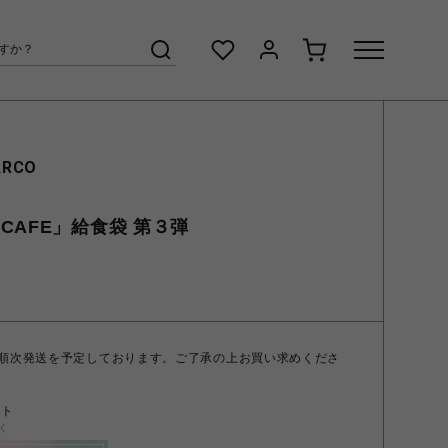
ARCO
CAFE」給食袋 第３弾
 順次発送を予定しております。ご了承の上お買い求めくださ
ント
く