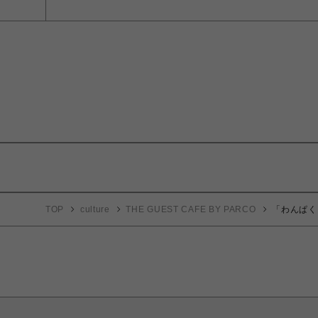
TOP
culture
THE GUEST CAFE BY PARCO
「わんぱく