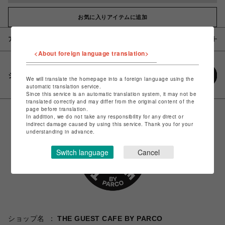
お気に入りアイテムに追加
アイテム説明 / 素材
<About foreign language translation>
シェアする
We will translate the homepage into a foreign language using the
automatic translation service.
Since this service is an automatic translation system, it may not be
translated correctly and may differ from the original content of the
page before translation.
In addition, we do not take any responsibility for any direct or
indirect damage caused by using this service. Thank you for your
understanding in advance.
Switch language
Cancel
ショップ名
THE GUEST CAFE BY PARCO