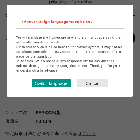
お気に入りアイテムに追加
アイテム説明 / 素材
<About foreign language translation>
We will translate the homepage into a foreign language using the
シェアする
automatic translation service.
Since this service is an automatic translation system, it may not be
translated correctly and may differ from the original content of the
page before translation.
In addition, we do not take any responsibility for any direct or
indirect damage caused by using this service. Thank you for your
understanding in advance.
Switch language
Cancel
ショップ名
PARCO出版
店舗名
culture
特定商取引法など法令に基づく表記は
こちら