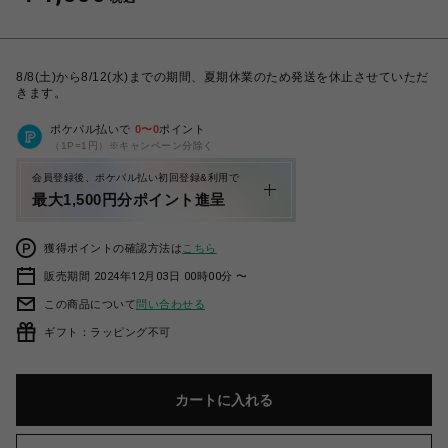
8/8(土)から8/12(水)までの期間、夏期休業のため発送を休止させていただ
きます。
ポケパル払いで
0
〜
0
ポイント
（1P=1円）※キャンペーン分除く
会員登録後、ポケパル払い初回登録&利用で
最大1,500円分ポイント進呈
獲得ポイントの確認方法は
こちら
販売期間 2024年12月03日 00時00分 〜
この商品について
問い合わせる
ギフト：ラッピング不可
カートに入れる