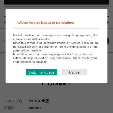
お気に入りアイテムに追加
<About foreign language translation>
アイテム説明 / 素材
We will translate the homepage into a foreign language using the
automatic translation service.
シェアする
Since this service is an automatic translation system, it may not be
translated correctly and may differ from the original content of the
page before translation.
In addition, we do not take any responsibility for any direct or
indirect damage caused by using this service. Thank you for your
understanding in advance.
Switch language
Cancel
ショップ名
PARCO出版
店舗名
culture