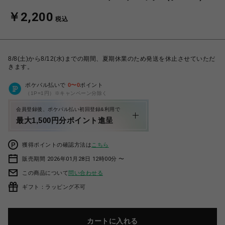
￥2,200
税込
8/8(土)から8/12(水)までの期間、夏期休業のため発送を休止させていただ
きます。
ポケパル払いで
0
〜
0
ポイント
（1P=1円）※キャンペーン分除く
会員登録後、ポケパル払い初回登録&利用で
最大1,500円分ポイント進呈
獲得ポイントの確認方法は
こちら
販売期間 2026年01月28日 12時00分 〜
この商品について
問い合わせる
ギフト：ラッピング不可
カートに入れる