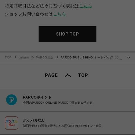
特定商取引法など法令に基づく表記は
こちら
ショップお問い合わせは
こちら
SHOP TOP
TOP
culture
PARCO出版
PARCO PUBLISHING トートバッグ（グレ
…
ー）
PARCOポイント
全国のPARCOやONLINE PARCOで貯まる＆使える
ポケパル払い
初回登録＆お買物で最大1,500円分のPARCOポイント進呈