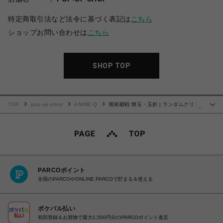
特定商取引法など法令に基づく表記は
こちら
ショップお問い合わせは
こちら
SHOP TOP
TOP
pop-up-shop
ANIME-Q
呪術廻戦 懐玉・玉折 | ランダムクリア
…
カード (全5種) | 単品 (完全ランダム)
PARCOポイント
全国のPARCOやONLINE PARCOで貯まる＆使える
ポケパル払い
初回登録＆お買物で最大1,500円分のPARCOポイント進呈