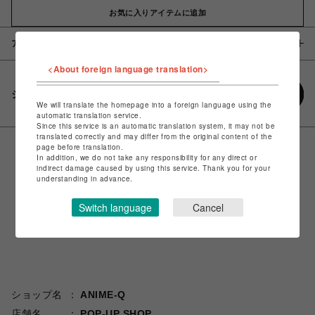
お気に入りアイテムに追加
アイテム説明 / 素材
<About foreign language translation>
シェアする
We will translate the homepage into a foreign language using the
automatic translation service.
Since this service is an automatic translation system, it may not be
translated correctly and may differ from the original content of the
page before translation.
In addition, we do not take any responsibility for any direct or
indirect damage caused by using this service. Thank you for your
understanding in advance.
Switch language
Cancel
ショップ名
ANIME-Q
店舗名
POP-UP SHOP