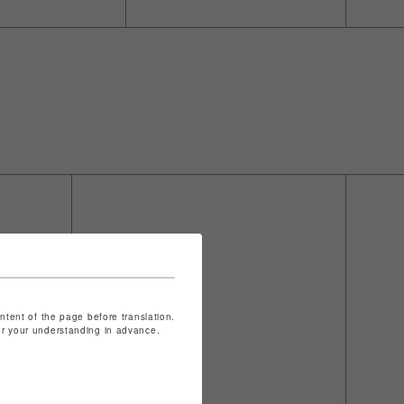
ontent of the page before translation.
for your understanding in advance.