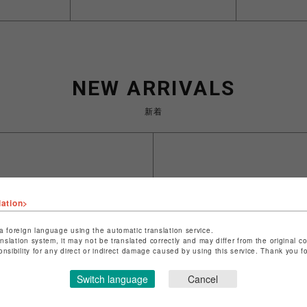
NEW ARRIVALS
新着
lation>
a foreign language using the automatic translation service.
anslation system, it may not be translated correctly and may differ from the original c
onsibility for any direct or indirect damage caused by using this service. Thank you 
Switch language
Cancel