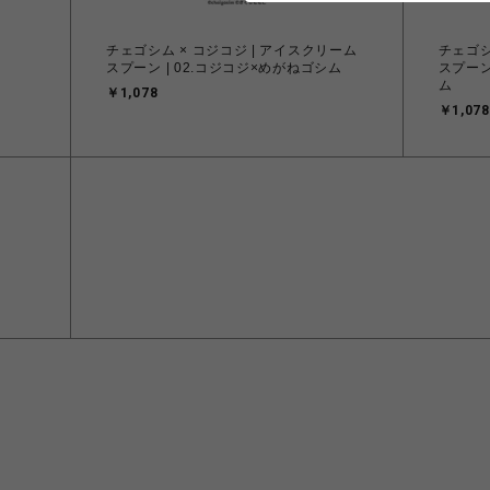
チェゴシム × コジコジ | アイスクリーム
チェゴシ
スプーン | 02.コジコジ×めがねゴシム
スプーン
ム
￥1,078
￥1,078