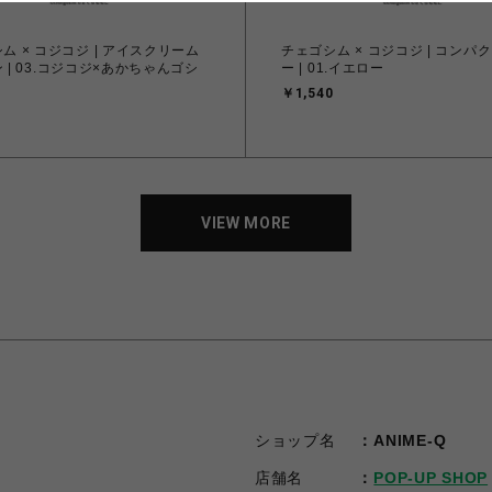
ム × コジコジ | アイスクリーム
チェゴシム × コジコジ | コンパ
 | 03.コジコジ×あかちゃんゴシ
ー | 01.イエロー
￥1,540
VIEW MORE
VIEW MORE
ショップ名
ANIME-Q
店舗名
POP-UP SHOP