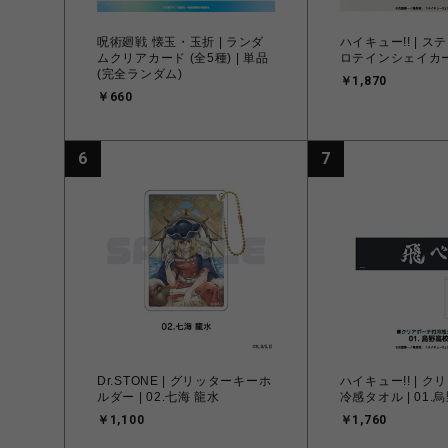
呪術廻戦 懐玉・玉折 | ランダ
ハイキュー!! | 
ムクリアカード (全5種) | 単品
ロテインシェイカ
(完全ランダム)
￥1,870
￥660
6
7
Dr.STONE | グリッターキーホ
ハイキュー!! | 
ルダー | 02.七海 龍水
冷感タオル | 01.
￥1,100
￥1,760