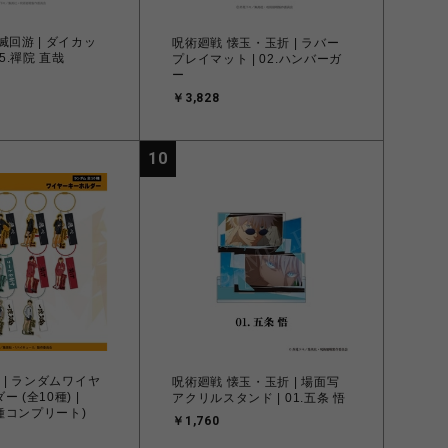
滅回游 | ダイカッ
呪術廻戦 懐玉・玉折 | ラバー
05.禪院 直哉
プレイマット | 02.ハンバーガ
ー
￥3,828
10
 | ランダムワイヤ
呪術廻戦 懐玉・玉折 | 場面写
 (全10種) |
アクリルスタンド | 01.五条 悟
0種コンプリート)
￥1,760