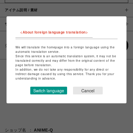
アイテム説明 / 素材
サイズ
<About foreign language translation>
シェアする
We will translate the homepage into a foreign language using the
automatic translation service.
Since this service is an automatic translation system, it may not be
translated correctly and may differ from the original content of the
page before translation.
In addition, we do not take any responsibility for any direct or
indirect damage caused by using this service. Thank you for your
understanding in advance.
Switch language
Cancel
ショップ名
ANIME-Q