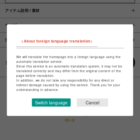
アイテム説明 / 素材
サイズ
注意事項
<About foreign language translation>
We will translate the homepage into a foreign language using the
automatic translation service.
シェアする
Since this service is an automatic translation system, it may not be
translated correctly and may differ from the original content of the
page before translation.
In addition, we do not take any responsibility for any direct or
indirect damage caused by using this service. Thank you for your
understanding in advance.
Switch language
Cancel